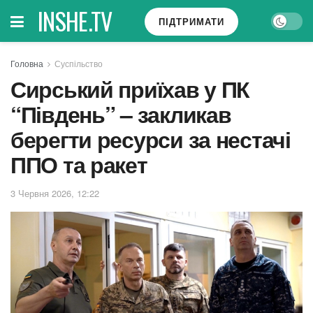
INSHE.TV
ПІДТРИМАТИ
Головна
Суспільство
Сирський приїхав у ПК
“Південь” – закликав
берегти ресурси за нестачі
ППО та ракет
3 Червня 2026, 12:22