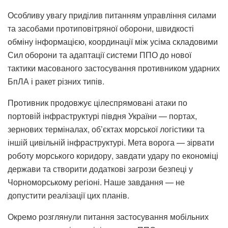
Особливу увагу приділив питанням управління силами
та засобами протиповітряної оборони, швидкості
обміну інформацією, координації між усіма складовими
Сил оборони та адаптації системи ППО до нової
тактики масованого застосування противником ударних
БпЛА і ракет різних типів.
Противник продовжує цілеспрямовані атаки по
портовій інфраструктурі півдня України — портах,
зернових терміналах, об’єктах морської логістики та
іншій цивільній інфраструктурі. Мета ворога — зірвати
роботу морського коридору, завдати удару по економіці
держави та створити додаткові загрози безпеці у
Чорноморському регіоні. Наше завдання — не
допустити реалізації цих планів.
Окремо розглянули питання застосування мобільних