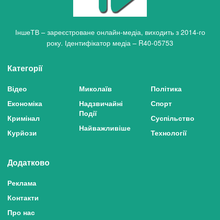
ІншеТВ – зареєстроване онлайн-медіа, виходить з 2014-го
року. Ідентифікатор медіа – R40-05753
Категорії
Відео
Миколаїв
Політика
Економіка
Надзвичайні
Спорт
Події
Кримінал
Суспільство
Найважливіше
Курйози
Технології
Додатково
Реклама
Контакти
Про нас