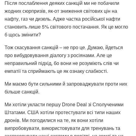
Після послаблення деяких санкцій ми не побачили
жодних сюрпризів, як-от зниження світових цін на
нафту, газ чи дизель. Адже частка російської нафти
становить лише 5% світового постачання. Як це могло
б щось змінити?
Тож скасування санкцій – не про це. Думаю, йдеться
про вибудовування діалогу з росіянами. Але це
неправильний підхід, бо вони не розуміють слів чи
емпатії та сприймають це як ознаку слабкості.
Ми маємо бути сильними й запроваджувати проти них
більше санкцій.
Ми хотіли укласти першу Drone Deal зі Сполученими
Штатами. США хотіли протестувати всі типи наших
дронів. Ми погодилися на те, як вони хотіли
випробовувати, використовувати для тренувань та
застосовувати наші системи в повітрі, на землі та на