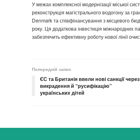
У межах комплексної модернізації міської си
реконструкція магістрального водогону за гра
Denmark та співфінансування з місцевого бюд
року. Ця додаткова інвестиція міжнародних п
забезпечить ефективну роботу нової лінії очи
Попередній запис
ЄС та Британія ввели нові санкції через
викрадення й “русифікацію”
українських дітей