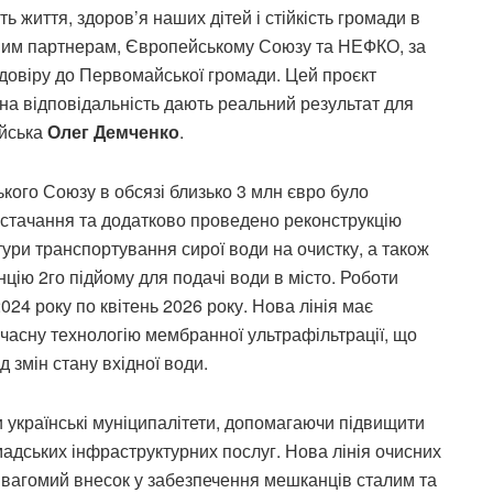
ь життя, здоров’я наших дітей і стійкість громади в
шим партнерам, Європейському Союзу та НЕФКО, за
 довіру до Первомайської громади. Цей проєкт
на відповідальність дають реальний результат для
айська
Олег Демченко
.
ого Союзу в обсязі близько 3 млн євро було
остачання та додатково проведено реконструкцію
тури транспортування сирої води на очистку, а також
цію 2го підйому для подачі води в місто. Роботи
2024 року по квітень 2026 року. Нова лінія має
учасну технологію мембранної ультрафільтрації, що
д змін стану вхідної води.
українські муніципалітети, допомагаючи підвищити
омадських інфраструктурних послуг. Нова лінія очисних
вагомий внесок у забезпечення мешканців сталим та