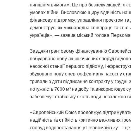
нинішнім вимогам. Це про безпеку людей, якіст
умовах війни. Висловлюю щиру вдячність на
фінансову підтримку, управління проєктом та
демонструє, як міжнародна співпраця та спіль
українців», — заявив міський голова Первом
Завдяки грантовому фінансуванню Європейськ
побудовано нову лінію очисних споруд водоп
насосної станції першого підйому, інфраструк
збудовано нову енергоефективну насосну стан
тривали з дати підписання контракту у грудні 
потужність 7000 м³ на добу та використовує с
забезпечує стабільну якість води незалежно ві
«Європейський Союз продовжує підтримувати 
надійність та стійкість критично важливих гр
споруд водопостачання у Первомайську — це 