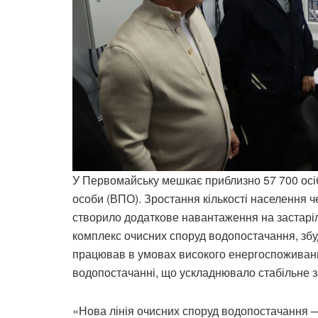
У Первомайську мешкає приблизно 57 700 осіб
особи (ВПО). Зростання кількості населення 
створило додаткове навантаження на застарі
комплекс очисних споруд водопостачання, збу
працював в умовах високого енергоспоживання
водопостачанні, що ускладнювало стабільне 
«Нова лінія очисних споруд водопостачання —