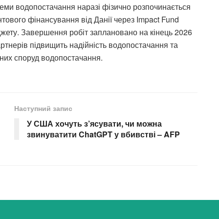
стеми водопостачання наразі фізично розпочинається
нтового фінансування від Данії через Impact Fund
жету. Завершення робіт заплановано на кінець 2026
артнерів підвищить надійність водопостачання та
сних споруд водопостачання.
Наступний запис
У США хочуть з’ясувати, чи можна
звинуватити ChatGPT у вбивстві – AFP