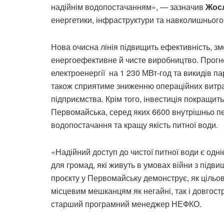
надійнім водопостачанням», — зазначив
Жос
енергетики, інфраструктури та навколишньог
Нова очисна лінія підвищить ефективність, зм
енергоефективне й чисте виробництво. Прогн
електроенергії на 1 230 МВт-год та викидів па
також сприятиме зниженню операційних витра
підприємства. Крім того, інвестиція покращит
Первомайська, серед яких 6600 внутрішньо п
водопостачання та кращу якість питної води.
«Надійний доступ до чистої питної води є од
для громад, які живуть в умовах війни з підв
проєкту у Первомайську демонструє, як цільов
місцевим мешканцям як негайні, так і довгос
старший програмний менеджер НЕФКО.