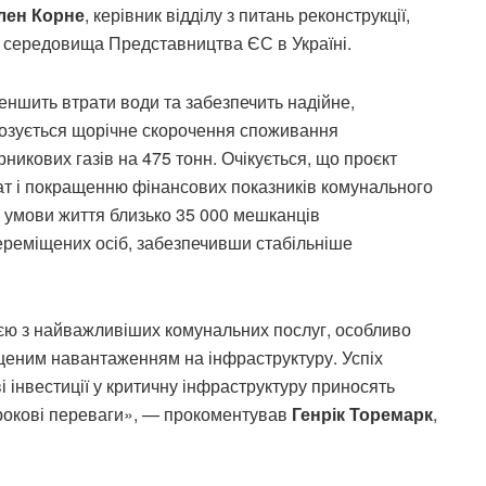
лен Корне
, керівник відділу з питань реконструкції,
о середовища Представництва ЄС в Україні.
еншить втрати води та забезпечить надійне,
озується щорічне скорочення споживання
рникових газів на 475 тонн. Очікується, що проєкт
т і покращенню фінансових показників комунального
ь умови життя близько 35 000 мешканців
ереміщених осіб, забезпечивши стабільніше
нією з найважливіших комунальних послуг, особливо
ищеним навантаженням на інфраструктуру. Успіх
і інвестиції у критичну інфраструктуру приносять
трокові переваги», — прокоментував
Генрік Торемарк
,