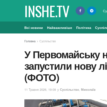
INSHE.TV
Су
Всі новини
Найважливіше
Політика
Суспіл
Головна
Суспільство
У Первомайську 
запустили нову л
(ФОТО)
11 Травня 2026, 19:09
у
Суспільство
,
Миколаїв