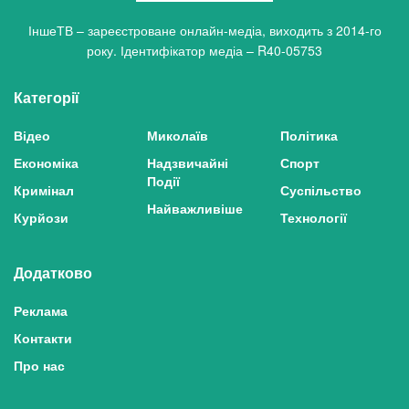
ІншеТВ – зареєстроване онлайн-медіа, виходить з 2014-го
року. Ідентифікатор медіа – R40-05753
Категорії
Відео
Миколаїв
Політика
Економіка
Надзвичайні
Спорт
Події
Кримінал
Суспільство
Найважливіше
Курйози
Технології
Додатково
Реклама
Контакти
Про нас