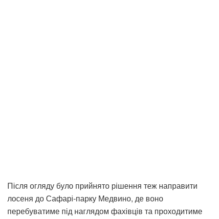
Після огляду було прийнято рішення теж направити
лосеня до Сафарі-парку Медвино, де воно
перебуватиме під наглядом фахівців та проходитиме