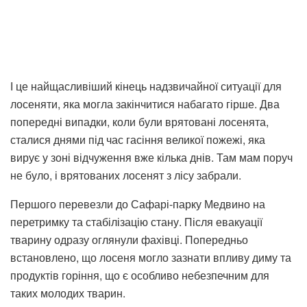
І це найщасливіший кінець надзвичайної ситуації для
лосеняти, яка могла закінчитися набагато гірше. Два
попередні випадки, коли були врятовані лосенята,
сталися днями під час гасіння великої пожежі, яка
вирує у зоні відчуження вже кілька днів. Там мам поруч
не було, і врятованих лосенят з лісу забрали.
Першого перевезли до Сафарі-парку Медвино на
перетримку та стабілізацію стану. Після евакуації
тварину одразу оглянули фахівці. Попередньо
встановлено, що лосеня могло зазнати впливу диму та
продуктів горіння, що є особливо небезпечним для
таких молодих тварин.