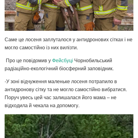
Саме це лосеня заплуталося у антидронових сітках і не
могло самостійно із них вилізти.
Про це повідомив у
Фейсбуці
Чорнобильський
радіаційно-екологічний біосферний заповідник.
-У зоні відчуження маленьке лосеня потрапило в
антидронову сітку та не могло самостійно вибратися.
Поруч увесь цей час залишалася його мама – не
відходила й чекала на допомогу.