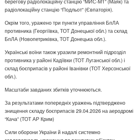
берегову радіолокаційну станцію “МИС-М1” (Маяк) та
радіолокаційну станцію “Подльот” (Євпаторія).
Окрім того, уражено три пункти управління БпЛА
противника (Георгіївка, ТОТ Донецької обл.) та склад
БпЛА (Новопетриківка, ТОТ Донецька обл.).
Українські воїни також уразили ремонтний підрозділ
противника у районі Кадіївки (ТОТ Луганської обл.) і
склад боєприпасів у районі Іванівки (ТОТ Херсонської
обл.).
Масштаби завданих збитків уточнюються.
За результатами попередніх уражень підтверджено
знищення складу боєприпасів 29.04.2026 на аеродромі
“Кача” (ТОТ АР Крим)
Сили оборони України й надалі системно