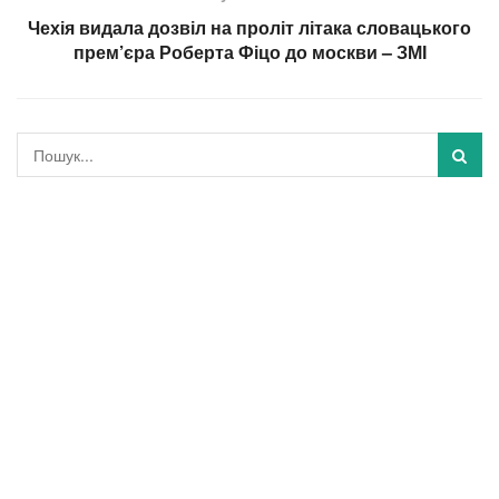
Чехія видала дозвіл на проліт літака словацького
прем’єра Роберта Фіцо до москви – ЗМІ