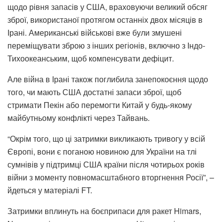
щодо рівня запасів у США, враховуючи великий обсяг
зброї, використаної протягом останніх двох місяців в
Ірані. Американські військові вже були змушені
переміщувати зброю з інших регіонів, включно з Індо-
Тихоокеанським, щоб компенсувати дефіцит.
Але війна в Ірані також поглибила занепокоєння щодо
того, чи мають США достатні запаси зброї, щоб
стримати Пекін або перемогти Китай у будь-якому
майбутньому конфлікті через Тайвань.
“Окрім того, що ці затримки викликають тривогу у всій
Європі, вони є поганою новиною для України на тлі
сумнівів у підтримці США країни після чотирьох років
війни з моменту повномасштабного вторгнення Росії”, –
йдеться у матеріалі FT.
Затримки вплинуть на боєприпаси для ракет Himars,