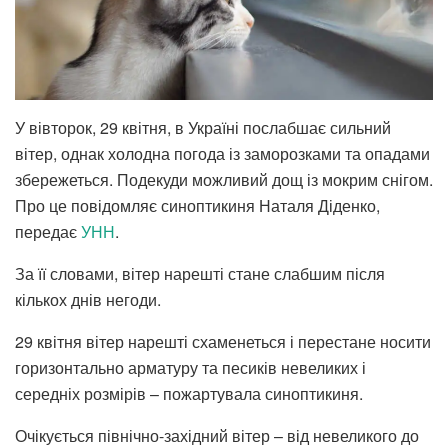
У вівторок, 29 квітня, в Україні послабшає сильний
вітер, однак холодна погода із заморозками та опадами
збережеться. Подекуди можливий дощ із мокрим снігом.
Про це повідомляє синоптикиня Наталя Діденко,
передає
УНН
.
За її словами, вітер нарешті стане слабшим після
кількох днів негоди.
29 квітня вітер нарешті схаменеться і перестане носити
горизонтально арматуру та песиків невеликих і
середніх розмірів – пожартувала синоптикиня.
Очікується північно-західний вітер – від невеликого до