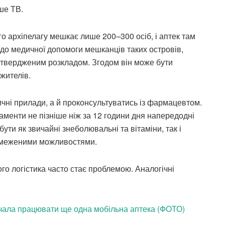
ше ТВ.
о архіпелагу мешкає лише 200–300 осіб, і аптек там
 до медичної допомоги мешканців таких островів,
атвердженим розкладом. Згодом він може бути
жителів.
ичні прилади, а й проконсультуватись із фармацевтом.
менти не пізніше ніж за 12 години дня напередодні
ути як звичайні знеболювальні та вітаміни, так і
обмеженими можливостями.
го логістика часто стає проблемою. Аналогічні
чала працювати ще одна мобільна аптека (ФОТО)