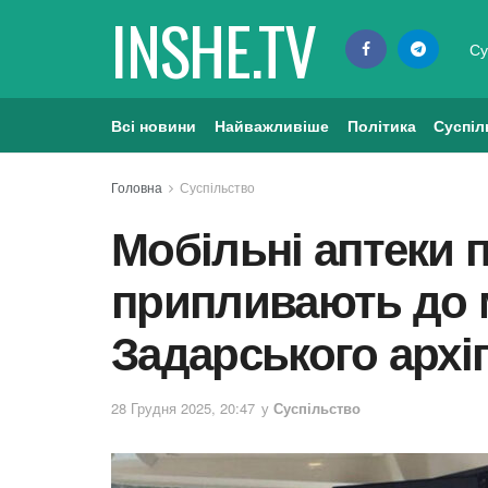
INSHE.TV
Су
Всі новини
Найважливіше
Політика
Суспіл
Головна
Суспільство
Мобільні аптеки п
припливають до 
Задарського архі
28 Грудня 2025, 20:47
у
Суспільство