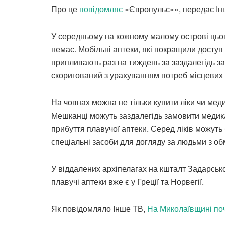
Про це
повідомляє
«Європульс»», передає Ін
У середньому на кожному малому острові цьог
немає. Мобільні аптеки, які покращили доступ
припливають раз на тиждень за заздалегідь з
скоригований з урахуванням потреб місцевих 
На човнах можна не тільки купити ліки чи мед
Мешканці можуть заздалегідь замовити медика
прибуття плавучої аптеки. Серед ліків можуть б
спеціальні засоби для догляду за людьми з 
У віддалених архіпелагах на кшталт Задарсько
плавучі аптеки вже є у Греції та Норвегії.
Як повідомляло Інше ТВ,
На Миколаївщині по