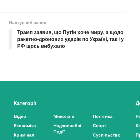
Наступний запис
Трамп заявив, що Путін хоче миру, а щодо
ракетно-дронових ударів по Україні, так і у
РФ щось вибухало
Категорії
Д
Відео
Миколаїв
Політика
Р
Економіка
Надзвичайні
Спорт
К
Події
Кримінал
Суспільство
П