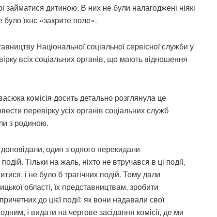
рі займатися дитиною. В них не були налагоджені ніякі
 було їхнє «закрите поле».
тавництву Національної соціальної сервісної служби у
вірку всіх соціальних органів, що мають відношення
васюка комісія досить детально розглянула це
вести перевірку усіх органів соціальних служб
али з родиною.
м доповідали, один з одного перекидали
подій. Тільки на жаль, ніхто не втручався в ці події,
тися, і не було б трагічних подій. Тому дали
ицької області, їх представництвам, зробити
причетних до цієї події: як вони надавали свої
одним, і видати на чергове засідання комісії, де ми