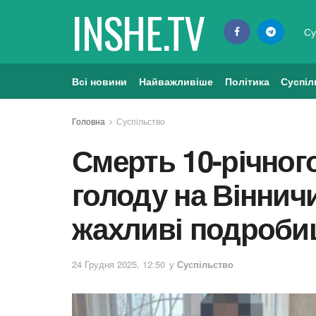
INSHE.TV
Су
Всі новини
Найважливіше
Політика
Суспіл
Головна
Суспільство
Смерть 10-річног
голоду на Віннич
жахливі подроби
24 Грудня 2025, 12:50
у
Суспільство