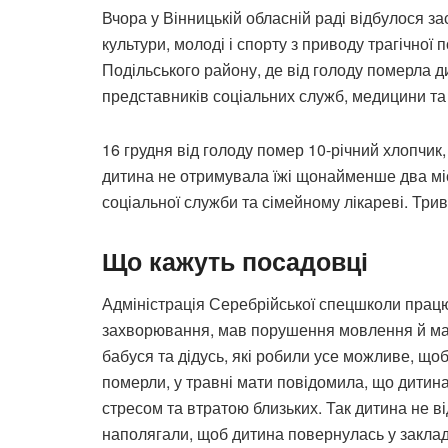
Вчора у Вінницькій обласній раді відбулося засі
культури, молоді і спорту з приводу трагічної п
Подільського району, де від голоду померла ди
представників соціальних служб, медицини та 
16 грудня від голоду помер 10-річний хлопчик,
дитина не отримувала їжі щонайменше два мі
соціальної служби та сімейному лікареві. Три
Що кажуть посадовці
Адміністрація Серебрійської спецшколи працю
захворювання, мав порушення мовлення й ма
бабуся та дідусь, які робили усе можливе, щоб
померли, у травні мати повідомила, що дитина
стресом та втратою близьких. Так дитина не в
наполягали, щоб дитина повернулась у заклад. 