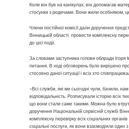
Коли він був на канікулах, він допомагав мате
стосунки з родичами. Вони жили особняком, це
Члени постійної комісії дали доручення предс
Вінницькій області провести комплексну пере
до цієї події.
За словами заступника голови облради Ігоря І
питання. В ході обговорень було вирішено про
стосовно даної ситуації і всіх хто співпрацюв
«Всі служби, які ми сьогодні чули, бачили, на
відповідальність. Розписували історію всіх тих 
що вони стали саме такими. Можна було втрути
доручення Національній сервісній службі Вінн
комплексну перевірку всіх соціальних органів 
соціальні послуги, як вони взаємодіяли один з 