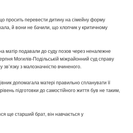
 що просить перевести дитину на сімейну форму
кала, й вони не бачили, що хлопчик у критичному
і на матір подавали до суду позов через неналежне
серпня Могилів-Подільській міжрайонний суд справу
 у зв’язку з малозначністю вчиненого.
цівник допомагала матері правильно спланувати її
 рівень підготовки до самостійного життя був не таким,
ся ще старший брат, він навчається у