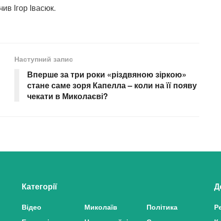
чив Ігор Івасюк.
Наступний запис
Вперше за три роки «різдвяною зіркою»
стане саме зоря Капелла – коли на її появу
чекати в Миколаєві?
Категорії
Д
Відео
Миколаїв
Політика
Р