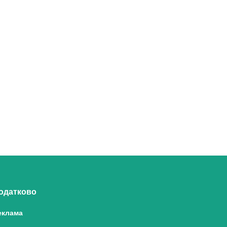
одатково
еклама