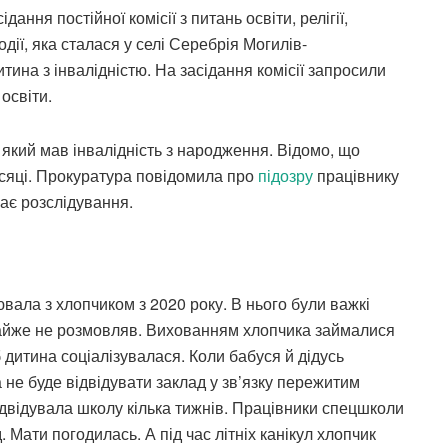
дання постійної комісії з питань освіти, релігії,
одії, яка сталася у селі Серебрія Могилів-
тина з інвалідністю. На засідання комісії запросили
освіти.
 який мав інвалідність з народження. Відомо, що
сяці. Прокуратура повідомила про
підозру
працівнику
ває розслідування.
вала з хлопчиком з 2020 року. В нього були важкі
йже не розмовляв. Вихованням хлопчика займалися
 дитина соціалізувалася. Коли бабуся й дідусь
 не буде відвідувати заклад у зв’язку пережитим
ідвідувала школу кілька тижнів. Працівники спецшколи
Мати погодилась. А під час літніх канікул хлопчик