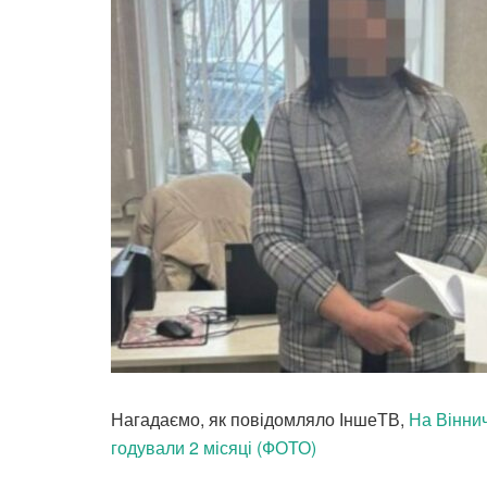
Нагадаємо, як повідомляло ІншеТВ,
На Віннич
годували 2 місяці (ФОТО)