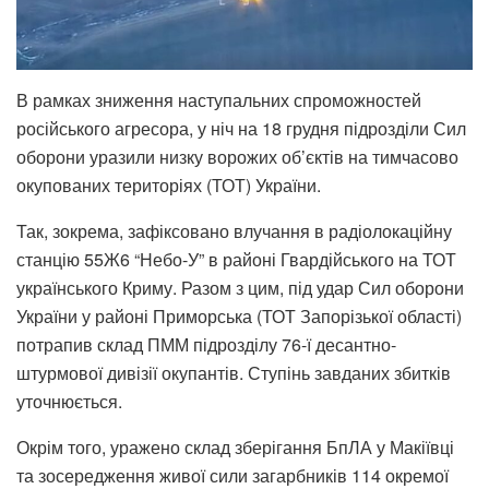
В рамках зниження наступальних спроможностей
російського агресора, у ніч на 18 грудня підрозділи Сил
оборони уразили низку ворожих об’єктів на тимчасово
окупованих територіях (ТОТ) України.
Так, зокрема, зафіксовано влучання в радіолокаційну
станцію 55Ж6 “Небо-У” в районі Гвардійського на ТОТ
українського Криму. Разом з цим, під удар Сил оборони
України у районі Приморська (ТОТ Запорізької області)
потрапив склад ПММ підрозділу 76-ї десантно-
штурмової дивізії окупантів. Ступінь завданих збитків
уточнюється.
Окрім того, уражено склад зберігання БпЛА у Макіївці
та зосередження живої сили загарбників 114 окремої