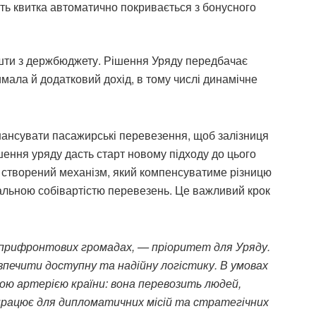
сть квитка автоматично покривається з бонусного
шти з держбюджету. Рішення Уряду передбачає
мала й додатковий дохід, в тому числі динамічне
ансувати пасажирські перевезення, щоб залізниця
шення уряду дасть старт новому підходу до цього
и створений механізм, який компенсуватиме різницю
альною собівартістю перевезень. Це важливий крок
 прифронтових громадах, — пріоритет для Уряду.
зпечити доступну та надійну логістику. В умовах
ою артерією країни: вона перевозить людей,
 працює для дипломатичних місій та стратегічних