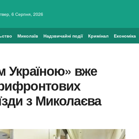
твер, 6 Серпня, 2026
ьство
Миколаїв
Надзвичайні події
Кримінал
Економіка
м Україною» вже
прифронтових
їзди з Миколаєва