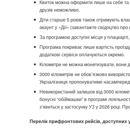
Квиток можна оформити лише на себе та 
друзів неможливо.
Діти старше 5 років також отримують влас
акаунт у «Дії» (завантажте свідоцтво про
За програмою доступні місця у плацкарті, к
Програма покриває лише вартість проїзду.
додаткові сервіси оплачуються окремо.
Кілометри не можна монетизувати, вони д
3000 кілометрів не обов’язково використо
Укрзалізниця пропонуватиме насамперед у
Невикористаний залишок від 3000 кіломе
бонусні “обіймашки” в програмі лояльності
з’явиться у застосунку УЗ у 2026 році. П
Перелік прифронтових рейсів, доступних у