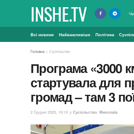
INSHE.TV
Че
Всі новини
Найважливіше
Політика
Суспіл
Головна
Суспільство
Програма «3000 к
стартувала для 
громад – там 3 по
2 Грудня 2025, 19:10
у
Суспільство
,
Миколаїв