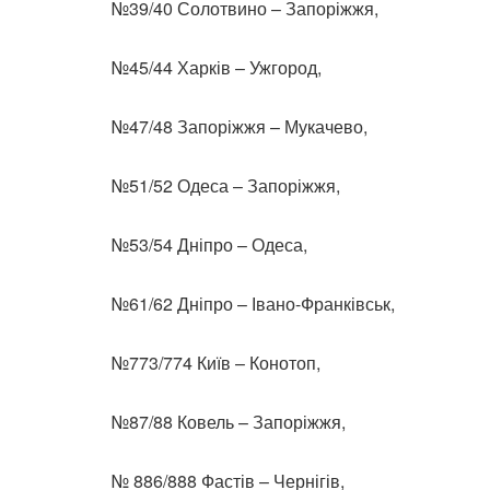
№39/40 Солотвино – Запоріжжя,
№45/44 Харків – Ужгород,
№47/48 Запоріжжя – Мукачево,
№51/52 Одеса – Запоріжжя,
№53/54 Дніпро – Одеса,
№61/62 Дніпро – Івано-Франківськ,
№773/774 Київ – Конотоп,
№87/88 Ковель – Запоріжжя,
№ 886/888 Фастів – Чернігів,