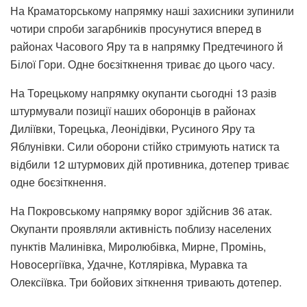
На Краматорському напрямку наші захисники зупинили
чотири спроби загарбників просунутися вперед в
районах Часового Яру та в напрямку Предтечиного й
Білої Гори. Одне боєзіткнення триває до цього часу.
На Торецькому напрямку окупанти сьогодні 13 разів
штурмували позиції наших оборонців в районах
Диліївки, Торецька, Леонідівки, Русиного Яру та
Яблунівки. Сили оборони стійко стримують натиск та
відбили 12 штурмових дій противника, дотепер триває
одне боєзіткнення.
На Покровському напрямку ворог здійснив 36 атак.
Окупанти проявляли активність поблизу населених
пунктів Малинівка, Миролюбівка, Мирне, Промінь,
Новосергіївка, Удачне, Котлярівка, Муравка та
Олексіївка. Три бойових зіткнення тривають дотепер.