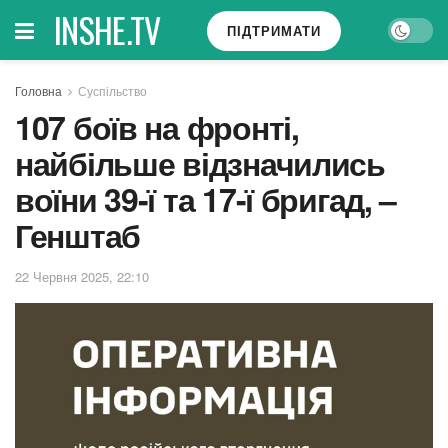
INSHE.TV
ПІДТРИМАТИ
Головна
Суспільство
107 боїв на фронті,
найбільше відзначились
воїни 39-ї та 17-ї бригад, –
Генштаб
22 Червня 2025, 22:10