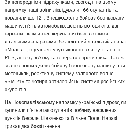
За попередніми підрахунками, сьогодні на цьому
напрямку наші воїни ліквідували 166 окупантів та
поранили ще 121. Знешкоджено бойову броньовану
машину, п’ять автомобілів, десять мотоциклів, дві
гармати, вісім антен керування безпілотними
літальними апаратами, безпілотний літальний апарат
«Молнія», термінал супутникового зв’язку, станцію
РЕБ, антену зв’язку та генератор противника. Також
значно пошкоджено бойову броньовану машину, три
мотоцикли, реактивну систему залпового вогню
«БМ-21» та чотири артилерійські системи російських
окупантів.
На Новопавлівському напрямку українські підрозділи
зупинили п’ять атак окупантів поблизу населених
пунктів Веселе, Шевченко та Вільне Поле. Наразі
триває два боєзіткнення.