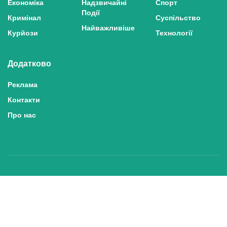
Економіка
Надзвичайні
Спорт
Події
Кримінал
Суспільство
Найважливіше
Курйози
Технології
Додатково
Реклама
Контакти
Про нас
Політика конфіденційності та захисту персональних даних
Політика користування сайтом
Правила використання матеріалів сайту
© 2025 inshe.tv