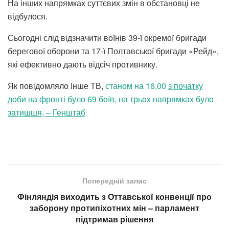
На інших напрямках суттєвих змін в обстановці не
відбулося.
Сьогодні слід відзначити воїнів 39-ї окремої бригади
берегової оборони та 17-ї Полтавської бригади «Рейд»,
які ефективно дають відсіч противнику.
Як повідомляло Інше ТВ,
станом на 16.00
з
початку
доби на фронті
було
69 боїв, на трьох напрямках було
затишшя, – Генштаб
Попередній запис
Фінляндія виходить з Оттавської конвенції про
заборону протипіхотних мін – парламент
підтримав рішення