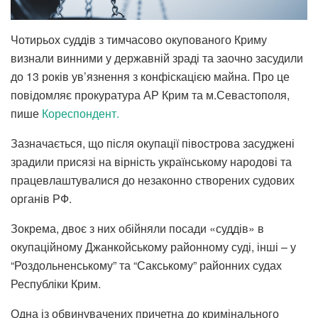
Чотирьох суддів з тимчасово окупованого Криму
визнали винними у державній зраді та заочно засудили
до 13 років ув’язнення з конфіскацією майна. Про це
повідомляє прокуратура АР Крим та м.Севастополя,
пише
Кореспондент.
Зазначається, що після окупації півострова засуджені
зрадили присязі на вірність українському народові та
працевлаштувалися до незаконно створених судових
органів РФ.
Зокрема, двоє з них обійняли посади «суддів» в
окупаційному Джанкойському районному суді, інші – у
“Роздольненському” та “Сакському” районних судах
Республіки Крим.
Одна із обвинувачених причетна до кримінального