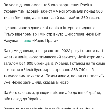
За час від повномасштабного вторгнення Росії в
Україну тимчасовий захист у Чехії отримали понад 560
тисяч біженців, а лишаються й далі майже 360 тисяч.
Це випливає з даних, які навів в інтерв’ю виданню
Právo віцепрем’єр і міністр внутрішніх справ Чехії Віт
Ракушан,
пише
«Радіо Прага».
За цими даними, з кінця лютого 2022 року і станом на 1
жовтня нинішнього тимчасовий захист у Чехії отримали
загалом 561 605 біженців із України. І станом на те саме
1 жовтня в Чехії було зареєстровано 358 740 осіб із
тимчасовим захистом . Таким чином, понад 200 тисяч їх
уже Чехію залишили, сказав міністр.
За його словами, ці люди виїхали або до іншої країни,
або назад до України.
Зокрема, розповів він, із тих біженців, які до кінця