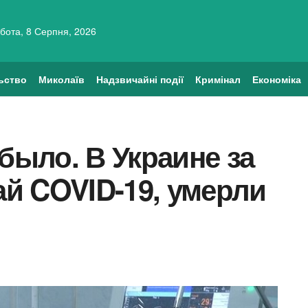
бота, 8 Серпня, 2026
ьство
Миколаїв
Надзвичайні події
Кримінал
Економіка
 было. В Украине за
ай COVID-19, умерли