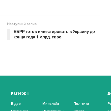
Наступний запис
ЕБРР готов инвестировать в Украину до
конца года 1 млрд. евро
Категорії
Д
Відео
Миколаїв
Політика
Р
Економіка
Надзвичайні
Спорт
К