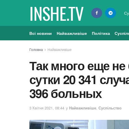
INSHE.TV
Су
Всі новини
Найважливіше
Політика
Суспіл
Головна
Найважливіше
Так много еще не
сутки 20 341 случ
396 больных
3 Квітня 2021, 08:44
у
Найважливіше
,
Суспільство