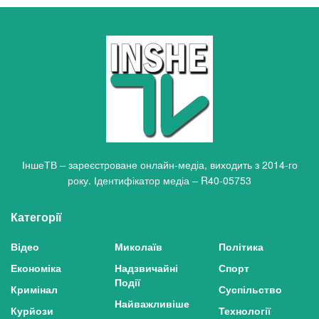
ІншеТВ – зареєстроване онлайн-медіа, виходить з 2014-го
року. Ідентифікатор медіа – R40-05753
Категорії
Відео
Миколаїв
Політика
Економіка
Надзвичайні
Спорт
Події
Кримінал
Суспільство
Найважливіше
Курйози
Технології