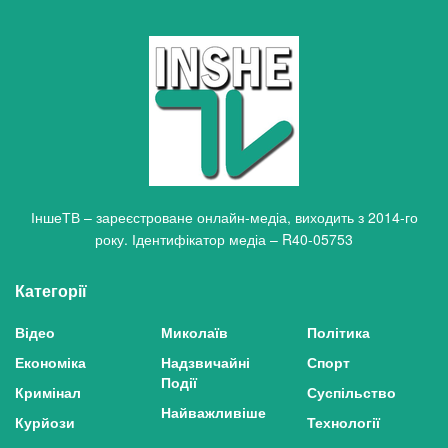
ІншеТВ – зареєстроване онлайн-медіа, виходить з 2014-го
року. Ідентифікатор медіа – R40-05753
Категорії
Відео
Миколаїв
Політика
Економіка
Надзвичайні
Спорт
Події
Кримінал
Суспільство
Найважливіше
Курйози
Технології