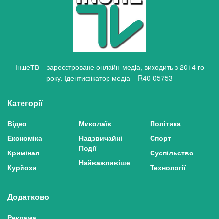
ІншеТВ – зареєстроване онлайн-медіа, виходить з 2014-го
року. Ідентифікатор медіа – R40-05753
Категорії
Відео
Миколаїв
Політика
Економіка
Надзвичайні
Спорт
Події
Кримінал
Суспільство
Найважливіше
Курйози
Технології
Додатково
Реклама