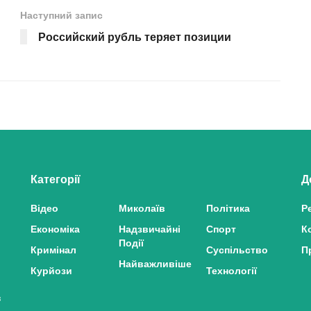
Наступний запис
Российский рубль теряет позиции
Категорії
Д
Відео
Миколаїв
Політика
Р
Економіка
Надзвичайні
Спорт
К
Події
Кримінал
Суспільство
П
Найважливіше
Курйози
Технології
з