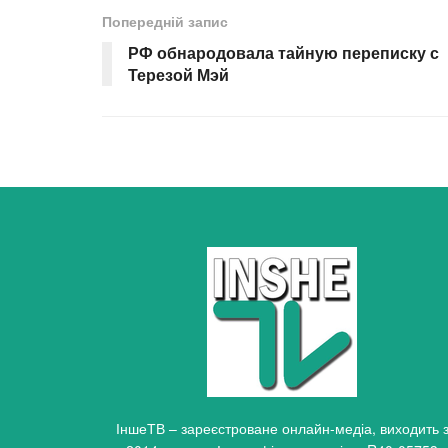
Попередній запис
РФ обнародовала тайную переписку с
Терезой Мэй
ІншеТВ – зареєстроване онлайн-медіа, виходить 