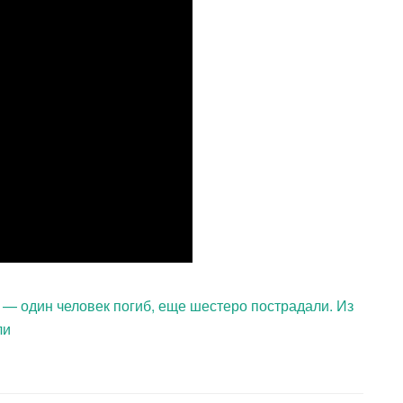
 один человек погиб, еще шестеро пострадали. Из
ли