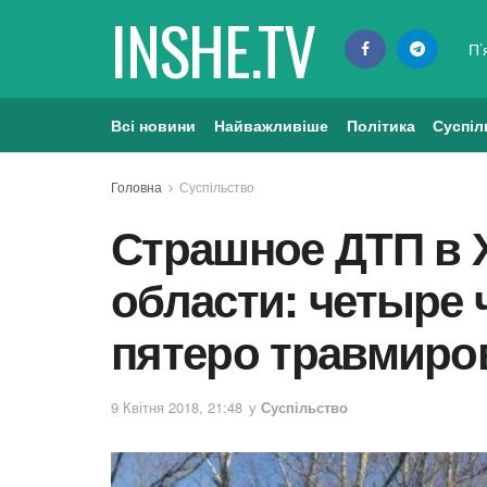
INSHE.TV
П’
Всі новини
Найважливіше
Політика
Суспіл
Головна
Суспільство
Страшное ДТП в 
области: четыре 
пятеро травмир
9 Квітня 2018, 21:48
у
Суспільство