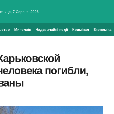
ятниця, 7 Серпня, 2026
ьство
Миколаїв
Надзвичайні події
Кримінал
Економіка
Харьковской
человека погибли,
ованы