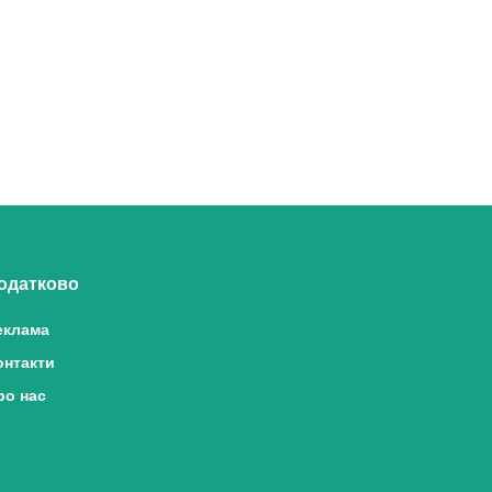
одатково
еклама
онтакти
ро нас