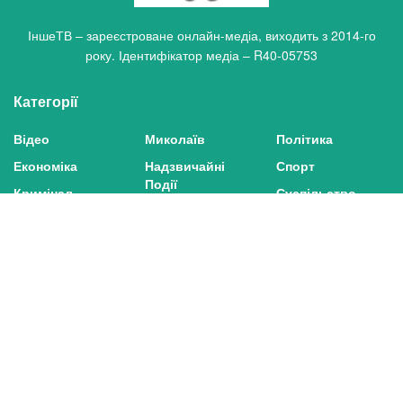
ІншеТВ – зареєстроване онлайн-медіа, виходить з 2014-го
року. Ідентифікатор медіа – R40-05753
Категорії
Відео
Миколаїв
Політика
Економіка
Надзвичайні
Спорт
Події
Кримінал
Суспільство
Найважливіше
Курйози
Технології
Додатково
Реклама
Контакти
Про нас