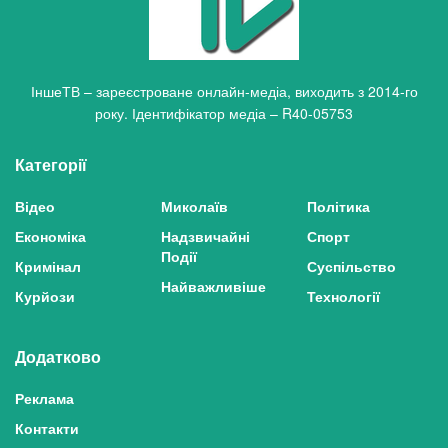
ІншеТВ – зареєстроване онлайн-медіа, виходить з 2014-го
року. Ідентифікатор медіа – R40-05753
Категорії
Відео
Миколаїв
Політика
Економіка
Надзвичайні
Спорт
Події
Кримінал
Суспільство
Найважливіше
Курйози
Технології
Додатково
Реклама
Контакти