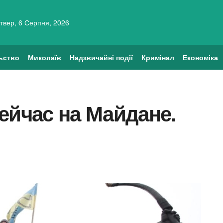
твер, 6 Серпня, 2026
ьство
Миколаїв
Надзвичайні події
Кримінал
Економіка
ейчас на Майдане.