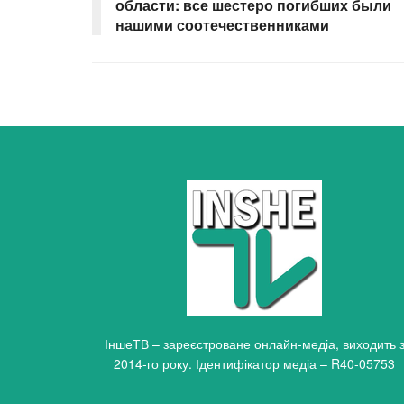
области: все шестеро погибших были
нашими соотечественниками
ІншеТВ – зареєстроване онлайн-медіа, виходить 
2014-го року. Ідентифікатор медіа – R40-05753