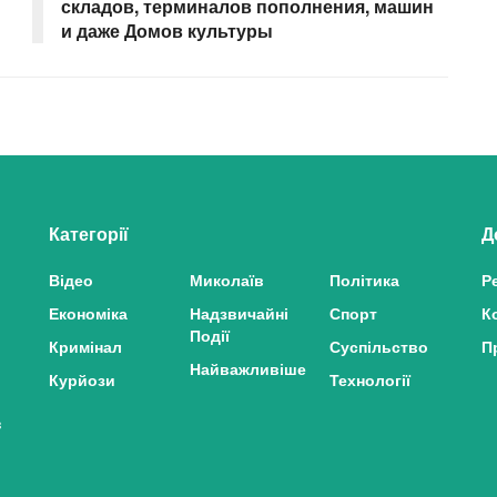
складов, терминалов пополнения, машин
и даже Домов культуры
Категорії
Д
Відео
Миколаїв
Політика
Р
Економіка
Надзвичайні
Спорт
К
Події
Кримінал
Суспільство
П
Найважливіше
Курйози
Технології
з