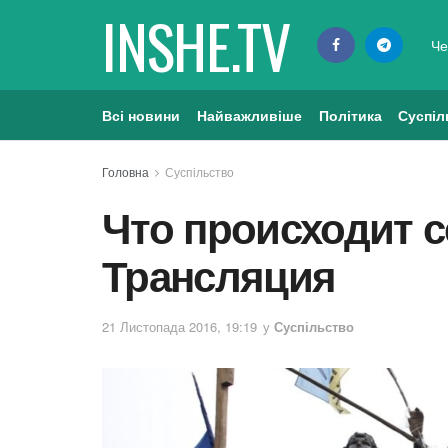
INSHE.TV
Че
Всі новини
Найважливіше
Політика
Суспіл
Головна
Суспільство
Что происходит с
Трансляция
21 Листопада 2016, 19:19
у
Суспільство