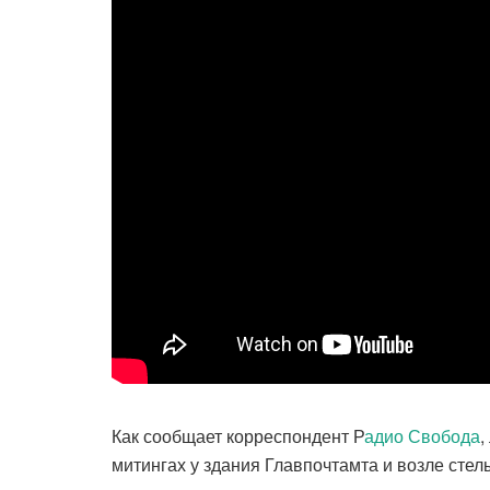
Как сообщает корреспондент Р
адио Свобода
,
митингах у здания Главпочтамта и возле сте