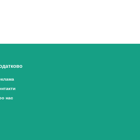
одатково
еклама
онтакти
ро нас