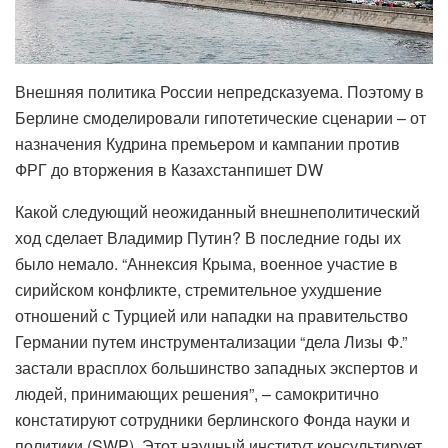
Внешняя политика России непредсказуема. Поэтому в
Берлине смоделировали гипотетические сценарии – от
назначения Кудрина премьером и кампании против
ФРГ до вторжения в Казахстанпишет DW
Какой следующий неожиданный внешнеполитический
ход сделает Владимир Путин? В последние годы их
было немало. “Аннексия Крыма, военное участие в
сирийском конфликте, стремительное ухудшение
отношений с Турцией или нападки на правительство
Германии путем инструментализации “дела Лизы Ф.”
застали врасплох большинство западных экспертов и
людей, принимающих решения”, – самокритично
констатируют сотрудники берлинского Фонда науки и
политики (SWP). Этот научный институт консультирует