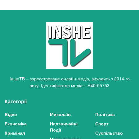
ІншеТВ – зареєстроване онлайн-медіа, виходить з 2014-го
року. Ідентифікатор медіа – R40-05753
Категорії
Відео
Миколаїв
Політика
Економіка
Надзвичайні
Спорт
Події
Кримінал
Суспільство
Найважливіше