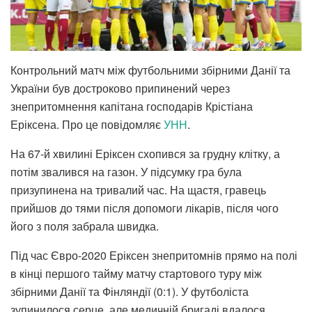
Контрольний матч між футбольними збірними Данії та
України був достроково припинений через
знепритомнення капітана господарів Крістіана
Еріксена. Про це повідомляє
УНН
.
На 67-й хвилині Еріксен схопився за грудну клітку, а
потім звалився на газон. У підсумку гра була
призупинена на тривалий час. На щастя, гравець
прийшов до тями після допомоги лікарів, після чого
його з поля забрала швидка.
Під час Євро-2020 Еріксен знепритомнів прямо на полі
в кінці першого тайму матчу стартового туру між
збірними Данії та Фінляндії (0:1). У футболіста
зупинилося серце, але медичній бригаді вдалося