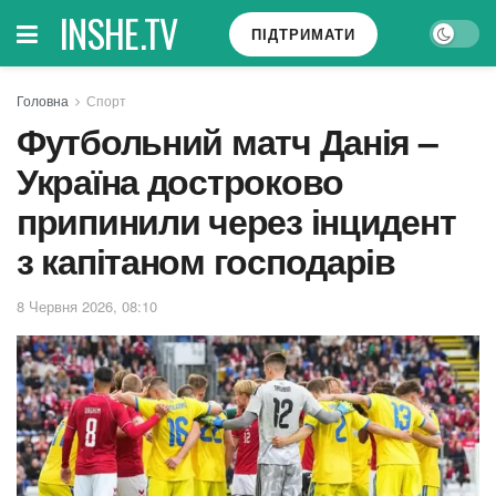
INSHE.TV
ПІДТРИМАТИ
Головна
Спорт
Футбольний матч Данія –
Україна достроково
припинили через інцидент
з капітаном господарів
8 Червня 2026, 08:10