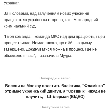
Україна”.
За її словами, над залученням нових учасників
працюють як українська сторона, так і Міжнародний
кримінальний суд.
“І моя команда, і команда МКС над цим працюють, і цей
процес триває. Немає такого, що є 36 і на цьому
завершено. Доєднуватися можна в процесі, і це не
обмежено в часі”, – зазначила Мудра.
Попередній запис
Восени на Москву полетить балістика, “Фламінго”
отримає український двигун, а “Орєшнік” нікуди не
влучить, – Штілерман (ВІДЕО)
Наступний запис