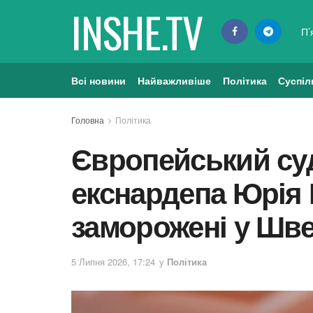
INSHE.TV
П’
Всі новини
Найважливіше
Політика
Суспіл
Головна
Політика
Європейський суд
екснардепа Юрія
заморожені у Шве
5 Липня 2026, 17:24
у
Політика