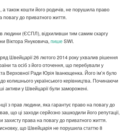
 а також кошти його родичів, не порушила право
 повагу до приватного життя.
ав людини (ЄСПЛ), відхиливши тим самим скаргу
їни Віктора Януковича,
пише
SWI.
уряд Швейцарії 26 лютого 2014 року ухвалив рішення
їни та осіб з його оточення, що перебували у
та Верховної Ради Юрія Іванющенка. Його ім’я було
одо колишнього українського керівництва. Починаючи
інші активи у Швейцарії були заморожені.
ії з прав людини, яка гарантує право на повагу до
ав, що ці заходи серйозно зашкодили його репутації,
ри захисту права на повагу до приватного життя.
исновку, що Швейцарія не порушила статтю 8