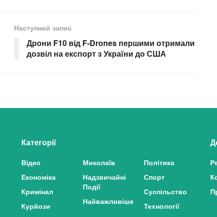
Наступний запис
Дрони F10 від F-Drones першими отримали
дозвіл на експорт з України до США
Категорії
Д
Відео
Миколаїв
Політика
Р
Економіка
Надзвичайні
Спорт
К
Події
Кримінал
Суспільство
П
Найважливіше
Курйози
Технології