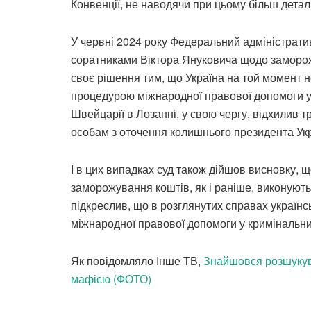
Конвенції, не наводячи при цьому більш дета
У червні 2024 року Федеральний адміністрати
соратниками Віктора Януковича щодо замороже
своє рішення тим, що Україна на той момент не
процедурою міжнародної правової допомоги у
Швейцарії в Лозанні, у свою чергу, відхилив
особам з оточення колишнього президента Укр
І в цих випадках суд також дійшов висновку,
заморожування коштів, як і раніше, виконуют
підкреслив, що в розглянутих справах українс
міжнародної правової допомоги у кримінальни
Як повідомляло Інше ТВ,
Знайшовся розшукув
мафією (ФОТО)