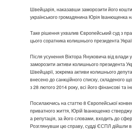
Швейцарія, наказавши заморозити його кошти,
українського громадянина Юрія Іванющенка на
Таке рішення ухвалив Європейський суд з пр
цього соратника колишнього президента Укра
Після усунення Віктора Януковича від влади 
заморозити активи колишнього президента Укра
Швейцарії, зокрема активи колишнього депута
внесено до санкційного списку, складеного щ
з 28 лютого 2014 року, всі його фінансові та 
Посилаючись на статтю 8 Європейської конвенц
приватного життя, Юрій Іванющенко стверджув
а репутація, за його словами, входить до сфе
Розглянувши цю справу, судді ЄСПЛ дійшли в