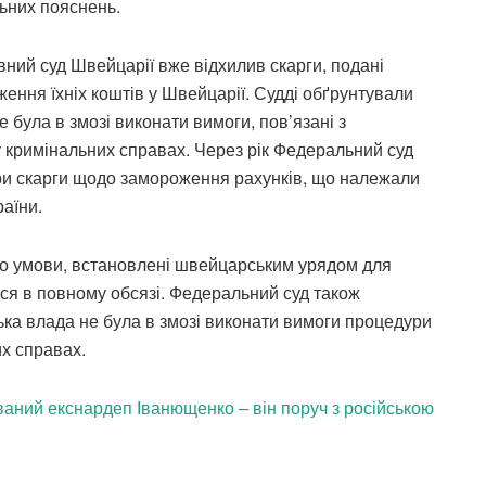
льних пояснень.
вний суд Швейцарії вже відхилив скарги, подані
ння їхніх коштів у Швейцарії. Судді обґрунтували
 була в змозі виконати вимоги, пов’язані з
 кримінальних справах. Через рік Федеральний суд
 три скарги щодо замороження рахунків, що належали
аїни.
 що умови, встановлені швейцарським урядом для
ься в повному обсязі. Федеральний суд також
ька влада не була в змозі виконати вимоги процедури
х справах.
аний екснардеп Іванющенко – він поруч з російською