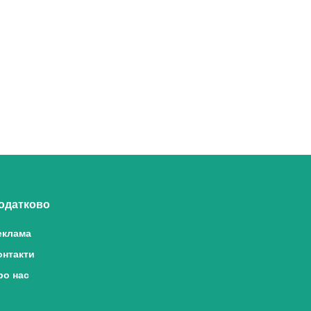
одатково
еклама
онтакти
ро нас