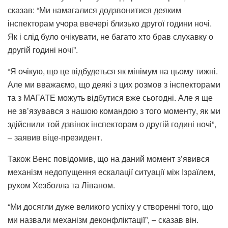
сказав: “Ми намагалися додзвонитися деяким
інспекторам учора ввечері близько другої години ночі.
Як і слід було очікувати, не багато хто брав слухавку о
другій годині ночі”.
“Я очікую, що це відбудеться як мінімум на цьому тижні.
Але ми вважаємо, що деякі з цих розмов з інспекторами
та з МАГАТЕ можуть відбутися вже сьогодні. Але я ще
не зв’язувався з нашою командою з того моменту, як ми
здійснили той дзвінок інспекторам о другій годині ночі”,
– заявив віце-президент.
Також Венс повідомив, що на даний момент з’явився
механізм недопущення ескалації ситуації між Ізраїлем,
рухом Хезболла та Ліваном.
“Ми досягли дуже великого успіху у створенні того, що
ми назвали механізм деконфліктації”, – сказав він.