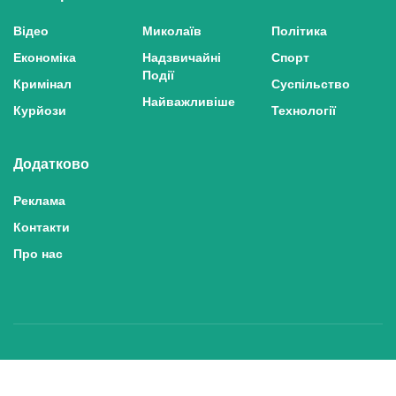
Відео
Миколаїв
Політика
Економіка
Надзвичайні
Спорт
Події
Кримінал
Суспільство
Найважливіше
Курйози
Технології
Додатково
Реклама
Контакти
Про нас
Політика конфіденційності та захисту персональних даних
Політика користування сайтом