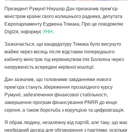
Президент Румунії Нікушор Дан призначив прем’єр-
міністром країни свого колишнього радника, депутата
Європарламенту Еуджена Томака, Про це повідомляє
Digi24, інформує
УНН
.
Зазначається, що кандидатуру Томака було висунуто
майже через місяць після відставки попереднього
кабінету міністрів під керівництвом Іліє Болояна через
напруженість всередині керівної коаліції.
Дан зазначив, що головними завданнями нового
прем’єра стануть збереження прозахідного курсу
Румунії, забезпечення фінансової стабільності,
завершення програм фінансування PNRR до кінця
серпня, а також боротьба з корупцією та цифровізація.
Я обрав людину, незалежну від партій, але таку, що має
необхідний досвід для обговорення з партіями, оскільки