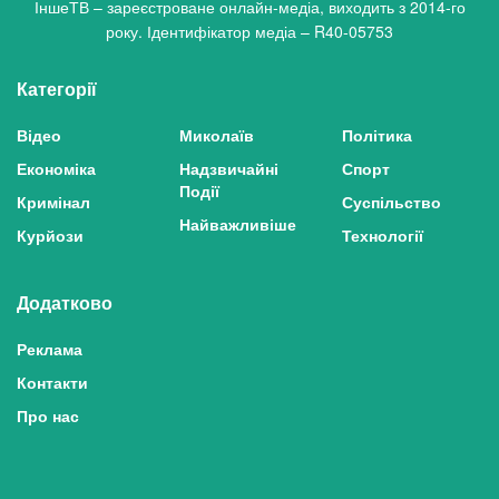
ІншеТВ – зареєстроване онлайн-медіа, виходить з 2014-го
року. Ідентифікатор медіа – R40-05753
Категорії
Відео
Миколаїв
Політика
Економіка
Надзвичайні
Спорт
Події
Кримінал
Суспільство
Найважливіше
Курйози
Технології
Додатково
Реклама
Контакти
Про нас