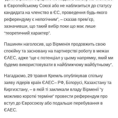
в Європейському Союзі або не наблизиться до статусу
кандидата на членство в ЄС, проведення будь-якого
референдуму є нелогічним”, – сказав прем’єр,
зазначивши, що такий вибір поки що має лише
“теоретичний характер”.
Пашинян наголосив, що Вірменія продовжить свою
спокійну та засновану на партнерстві роботу в межах
ЄАЕС, адже “ще є потенціал у цьому напрямку, який ми
будемо використовувати в найближчому майбутньому”.
Нагадаємо, 29 травня Кремль опублікував спільну
заяву лідерів країн ЄАЕС– РФ, Білорусі, Казахстану та
Киргизстану, – в якій ті закликали владу Вірменії “у
можливо короткі терміни” провести референдум про
вступ до Євросоюзу або подальше перебування в
ЄАЕС.