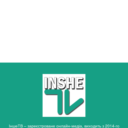
ІншеТВ – зареєстроване онлайн-медіа, виходить з 2014-го