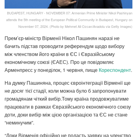
BUDAPEST, HUNGARY - NOVEMBER 07: Armenian Prime Minister Nikol Pashinyan
attends the 5th meeting of the European Political Community in Budapest, Hungary on
November 07, 2024. (Photo by Mehmet Ali Ozcan/Anadolu via Getty Images)
Прем’єр-міністр Вірменії Нікол Пашинян наразі не
бачить підстав проводити референдум щодо вибору
між членством його країни в ЄС і Євразійському
економічному союзі (ЄАЕС). Про це повідомляє
Арменпресс у понеділок, 1 червня, пище
Кореспондент
.
На думку Пашиняна, процес євроінтеграції Вірменії ще
не досяг тієї стадії, коли можна було б запропонувати
громадянам чіткий вибір.Тому країна продовжуватиме
працювати в рамках Євразійського економічного союзу
доти, доки вибір між цією організацією та ЄС не стане
“неминучим”.
“Доки Вірменія офіційно не подасть заявку на членство