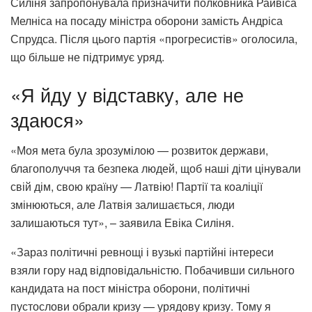
Силіня запропонувала призначити полковника Райвіса
Мелніса на посаду міністра оборони замість Андріса
Спрудса. Після цього партія «прогресистів» оголосила,
що більше не підтримує уряд.
«Я йду у відставку, але не
здаюся»
«Моя мета була зрозумілою — розвиток держави,
благополуччя та безпека людей, щоб наші діти цінували
свій дім, свою країну — Латвію! Партії та коаліції
змінюються, але Латвія залишається, люди
залишаються тут», – заявила Евіка Силіня.
«Зараз політичні ревнощі і вузькі партійні інтереси
взяли гору над відповідальністю. Побачивши сильного
кандидата на пост міністра оборони, політичні
пустослови обрали кризу — урядову кризу. Тому я