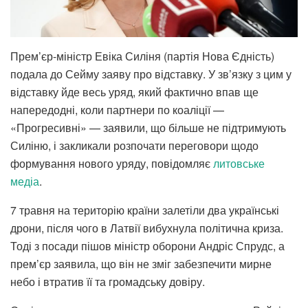
Прем’єр-міністр Евіка Силіня (партія Нова Єдність)
подала до Сейму заяву про відставку. У зв’язку з цим у
відставку йде весь уряд, який фактично впав ще
напередодні, коли партнери по коаліції —
«Прогресивні» — заявили, що більше не підтримують
Силіню, і закликали розпочати переговори щодо
формування нового уряду, повідомляє
литовське
медіа
.
7 травня на територію країни залетіли два українські
дрони, після чого в Латвії вибухнула політична криза.
Тоді з посади пішов міністр оборони Андріс Спрудс, а
прем’єр заявила, що він не зміг забезпечити мирне
небо і втратив її та громадську довіру.