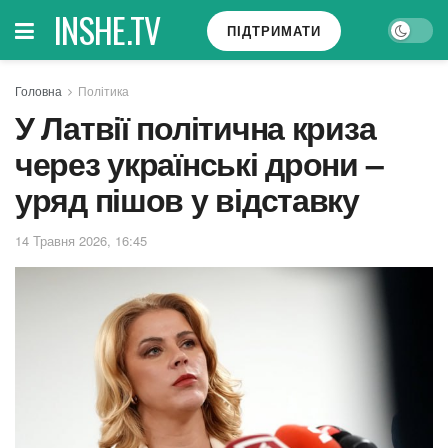
INSHE.TV
ПІДТРИМАТИ
Головна
Політика
У Латвії політична криза
через українські дрони –
уряд пішов у відставку
14 Травня 2026, 16:45