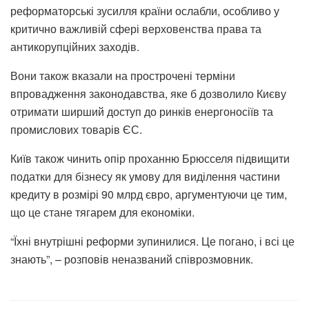
реформаторські зусилля країни ослабли, особливо у
критично важливій сфері верховенства права та
антикорупційних заходів.
Вони також вказали на прострочені терміни
впровадження законодавства, яке б дозволило Києву
отримати ширший доступ до ринків енергоносіїв та
промислових товарів ЄС.
Київ також чинить опір проханню Брюсселя підвищити
податки для бізнесу як умову для виділення частини
кредиту в розмірі 90 млрд євро, аргументуючи це тим,
що це стане тягарем для економіки.
“Їхні внутрішні реформи зупинилися. Це погано, і всі це
знають”, – розповів неназваний співрозмовник.