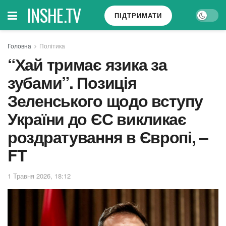
INSHE.TV
ПІДТРИМАТИ
Головна
Політика
“Хай тримає язика за
зубами”. Позиція
Зеленського щодо вступу
України до ЄС викликає
роздратування в Європі, –
FT
1 Травня 2026, 18:12