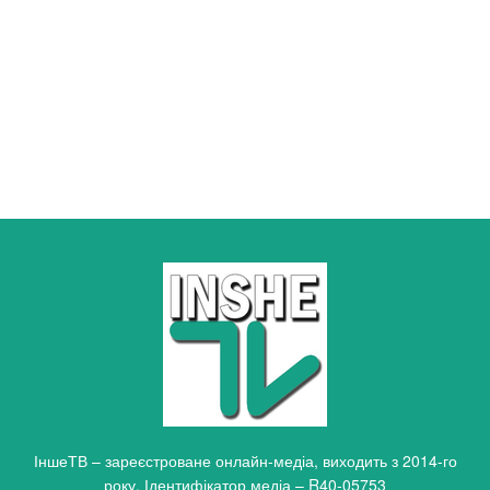
ІншеТВ – зареєстроване онлайн-медіа, виходить з 2014-го
року. Ідентифікатор медіа – R40-05753