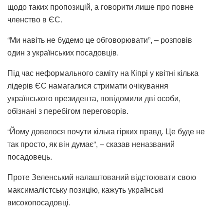
щодо таких пропозицій, а говорити лише про повне
членство в ЄС.
“Ми навіть не будемо це обговорювати”, – розповів
один з українських посадовців.
Під час неформального саміту на Кіпрі у квітні кілька
лідерів ЄС намагалися стримати очікування
українського президента, повідомили дві особи,
обізнані з перебігом переговорів.
“Йому довелося почути кілька гірких правд. Це буде не
так просто, як він думає”, – сказав неназваний
посадовець.
Проте Зеленський налаштований відстоювати свою
максималістську позицію, кажуть українські
високопосадовці.