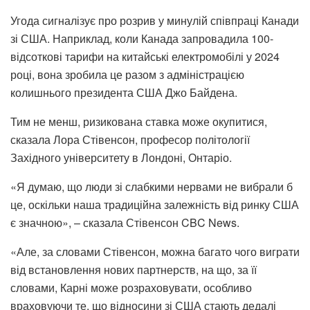
Угода сигналізує про розрив у минулій співпраці Канади
зі США. Наприклад, коли Канада запровадила 100-
відсоткові тарифи на китайські електромобілі у 2024
році, вона зробила це разом з адміністрацією
колишнього президента США Джо Байдена.
Тим не менш, ризикована ставка може окупитися,
сказала Лора Стівенсон, професор політології
Західного університету в Лондоні, Онтаріо.
«Я думаю, що люди зі слабкими нервами не вибрали б
це, оскільки наша традиційна залежність від ринку США
є значною», – сказала Стівенсон CBC News.
«Але, за словами Стівенсон, можна багато чого виграти
від встановлення нових партнерств, на що, за її
словами, Карні може розраховувати, особливо
враховуючи те, що відносини зі США стають дедалі