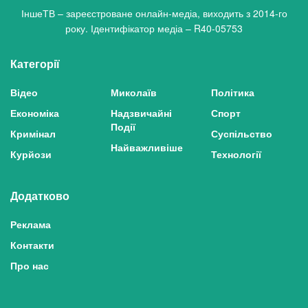
ІншеТВ – зареєстроване онлайн-медіа, виходить з 2014-го
року. Ідентифікатор медіа – R40-05753
Категорії
Відео
Миколаїв
Політика
Економіка
Надзвичайні
Спорт
Події
Кримінал
Суспільство
Найважливіше
Курйози
Технології
Додатково
Реклама
Контакти
Про нас