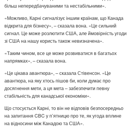
більш непередбачуваними та нестабільними».
«Можливо, Карні сигналізує іншим країнам, що Канада
відкрита для бізнесу», – сказала вона. «Це сильний
сигнал. Це може розлютити США, але ймовірність угоди
зі США на нашу користь також невизначена».
«Таким чином, все це може розвиватися в багатьох
напрямках», – сказала вона.
«Це цікава авантюра», – сказала Стівенсон. «Це
авантюра, на яку хтось пішов би, коли думає про
досягнення мети, а ця мета – забезпечити певну
стабільність для канадської економіки».
Що стосується Карні, то він не відповів безпосередньо
на запитання CBC у п’ятницю про те, як угода вплине
на відносини між Канадою та США».