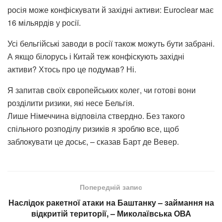
росія може конфіскувати й західні активи: Euroclear має
16 мільярдів у росії.
Усі бельгійські заводи в росії також можуть бути забрані.
А якщо білорусь і Китай теж конфіскують західні
активи? Хтось про це подумав? Ні.
Я запитав своїх європейських колег, чи готові вони
розділити ризики, які несе Бельгія.
Лише Німеччина відповіла ствердно. Без такого
спільного розподілу ризиків я зроблю все, щоб
заблокувати це досьє, – сказав Барт де Вевер.
Попередній запис
Наслідок ракетної атаки на Баштанку – займання на
відкритій території, – Миколаївська ОВА