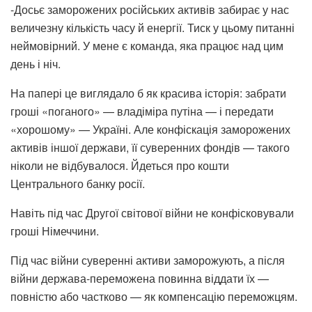
-Досьє заморожених російських активів забирає у нас
величезну кількість часу й енергії. Тиск у цьому питанні
неймовірний. У мене є команда, яка працює над цим
день і ніч.
На папері це виглядало б як красива історія: забрати
гроші «поганого» — владіміра путіна — і передати
«хорошому» — Україні. Але конфіскація заморожених
активів іншої держави, її суверенних фондів — такого
ніколи не відбувалося. Йдеться про кошти
Центрального банку росії.
Навіть під час Другої світової війни не конфісковували
гроші Німеччини.
Під час війни суверенні активи заморожують, а після
війни держава-переможена повинна віддати їх —
повністю або частково — як компенсацію переможцям.