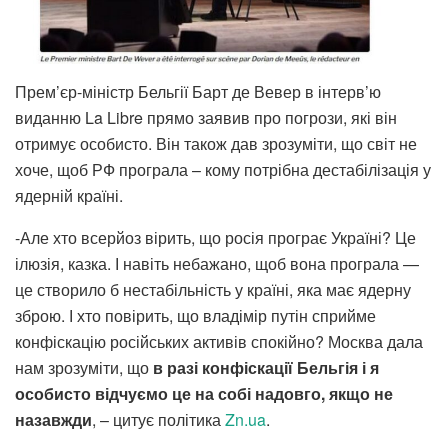
Прем’єр-міністр Бельгії Барт де Вевер в інтерв’ю
виданню La Libre прямо заявив про погрози, які він
отримує особисто. Він також дав зрозуміти, що світ не
хоче, щоб РФ програла – кому потрібна дестабілізація у
ядерній країні.
-Але хто всерйоз вірить, що росія програє Україні? Це
ілюзія, казка. І навіть небажано, щоб вона програла —
це створило б нестабільність у країні, яка має ядерну
зброю. І хто повірить, що владімір путін сприйме
конфіскацію російських активів спокійно? Москва дала
нам зрозуміти, що
в разі конфіскації Бельгія і я
особисто відчуємо це на собі надовго, якщо не
назавжди
, – цитує політика
Zn.ua
.