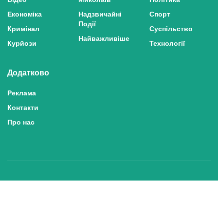
Економіка
Надзвичайні
Спорт
Події
Кримінал
Суспільство
Найважливіше
Курйози
Технології
Додатково
Реклама
Контакти
Про нас
Політика конфіденційності та захисту персональних даних
Політика користування сайтом
Правила використання матеріалів сайту