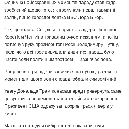
Одним із найяскравіших моментів параду став кадр,
зроблений ще до того, як пролунали перші гарматні
залпи, пише кореспондентка BBC Лора Бікер.
“Те, що голова Сі Цзіньпін привітав лідера Північної
Кореї Кім Чен Ина тривалим рукостисканням, а потім
потиснув руку президентові Росії Володимиру Путіну,
після чого всі троє вирушили дивитися парад, було
чистої води політичним театром”, – зазначає вона.
Вперше всі три лідери з’явилися на публіці разом – і
момент для цього вони справді обрали символічний.
Увагу Дональда Трампа насамперед привернула саме
ця зустріч, а не демонстрація китайського озброєння.
Президент США одразу запідозрив трьох лідерів у
змові.
Масштаб параду й вибір гостей показали, куди