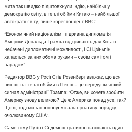
мита так швидко підштовхнули Індію, найбільшу
демократію світу, в теплі обійми Китаю – найбільшої
автократії світу, пише кореспондент BBC:
“Економічний націоналізм і підривна дипломатія
Америки Дональда Трампа відкривають для Китаю
небачені дипломатичні можливості, і Сі Цзіньпін
хапається за них обома руками – своїм самітом і
парадом”.
Редактор BBC у Росії Стів Розенберг вважає, що вся
пишність і теплі обійми в Пекіні – це передусім чіткий
сигнал адміністрації Трампа: “Отже, ви хочете зробити
Америку знову великою? Це ж Америка понад усе, так?
Що ж, тоді ми запропонуємо альтернативу порядку,
очолюваному США”.
Саме тому Путін і Сі демонстративно називають один