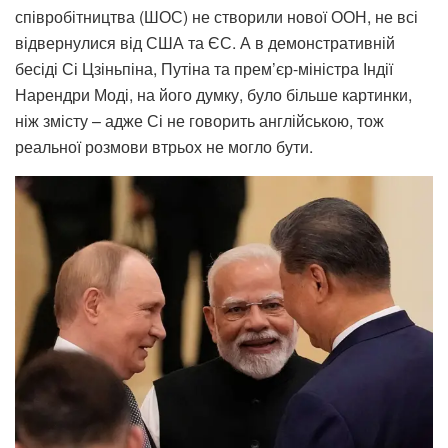
співробітництва (ШОС) не створили нової ООН, не всі
відвернулися від США та ЄС. А в демонстративній
бесіді Сі Цзіньпіна, Путіна та прем’єр-міністра Індії
Нарендри Моді, на його думку, було більше картинки,
ніж змісту – адже Сі не говорить англійською, тож
реальної розмови втрьох не могло бути.