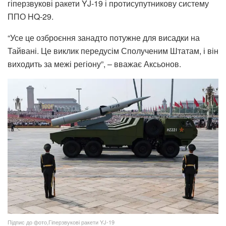
гіперзвукові ракети YJ-19 і протисупутникову систему
ППО HQ-29.
“Усе це озброєння занадто потужне для висадки на
Тайвані. Це виклик передусім Сполученим Штатам, і він
виходить за межі регіону”, – вважає Аксьонов.
Підпис до фото,Гіперзвукові ракети YJ-19