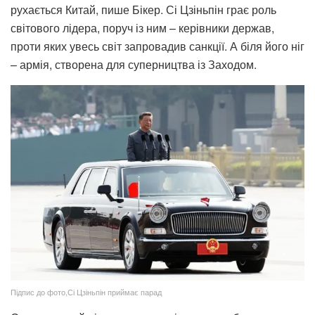
рухається Китай, пише Бікер. Сі Цзіньпін грає роль
світового лідера, поруч із ним – керівники держав,
проти яких увесь світ запровадив санкції. А біля його ніг
– армія, створена для суперництва із Заходом.
Підпис до фото,Сі Цзіньпін приймає парад