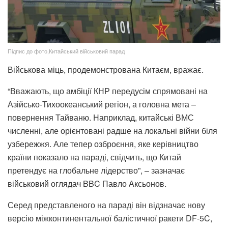
Підпис до фото,Китайський військовий парад
Військова міць, продемонстрована Китаєм, вражає.
“Вважають, що амбіції КНР передусім спрямовані на
Азійсько-Тихоокеанський регіон, а головна мета –
повернення Тайваню. Наприклад, китайські ВМС
численні, але орієнтовані радше на локальні війни біля
узбережжя. Але тепер озброєння, яке керівництво
країни показало на параді, свідчить, що Китай
претендує на глобальне лідерство”, – зазначає
військовий оглядач BBC Павло Аксьонов.
Серед представленого на параді він відзначає нову
версію міжконтинентальної балістичної ракети DF-5C,