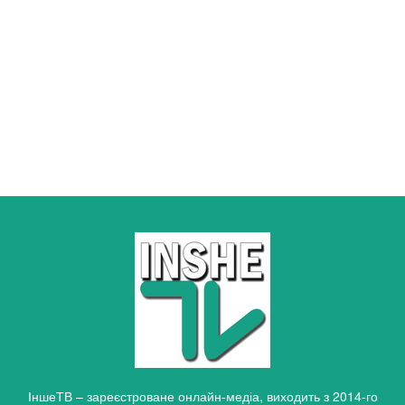
ІншеТВ – зареєстроване онлайн-медіа, виходить з 2014-го