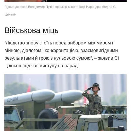
Підпис до фото,Володимир Путін, прем’єр-міністр Індії Нарендра Моді та Сі
Цзіньпін
Військова міць
“Людство знову стоїть перед вибором між миром і
війною, діалогом і конфронтацією, взаємовигідними
результатами й грою з нульовою сумою”, – заявив Сі
Цзіньпін під час виступу на параді.