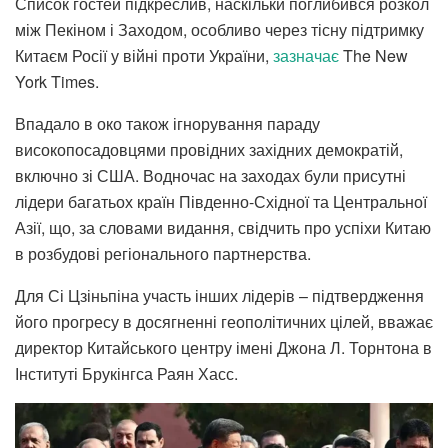
Список гостей підкреслив, наскільки поглибився розкол
між Пекіном і Заходом, особливо через тісну підтримку
Китаєм Росії у війні проти України,
зазначає
The New
York Times.
Впадало в око також ігнорування параду
високопосадовцями провідних західних демократій,
включно зі США. Водночас на заходах були присутні
лідери багатьох країн Південно-Східної та Центральної
Азії, що, за словами видання, свідчить про успіхи Китаю
в розбудові регіонального партнерства.
Для Сі Цзіньпіна участь інших лідерів – підтвердження
його прогресу в досягненні геополітичних цілей, вважає
директор Китайського центру імені Джона Л. Торнтона в
Інституті Брукінгса Раян Хасс.