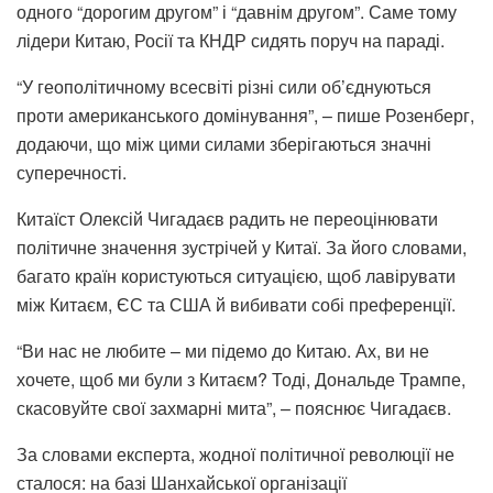
одного “дорогим другом” і “давнім другом”. Саме тому
лідери Китаю, Росії та КНДР сидять поруч на параді.
“У геополітичному всесвіті різні сили об’єднуються
проти американського домінування”, – пише Розенберг,
додаючи, що між цими силами зберігаються значні
суперечності.
Китаїст Олексій Чигадаєв радить не переоцінювати
політичне значення зустрічей у Китаї. За його словами,
багато країн користуються ситуацією, щоб лавірувати
між Китаєм, ЄС та США й вибивати собі преференції.
“Ви нас не любите – ми підемо до Китаю. Ах, ви не
хочете, щоб ми були з Китаєм? Тоді, Дональде Трампе,
скасовуйте свої захмарні мита”, – пояснює Чигадаєв.
За словами експерта, жодної політичної революції не
сталося: на базі Шанхайської організації