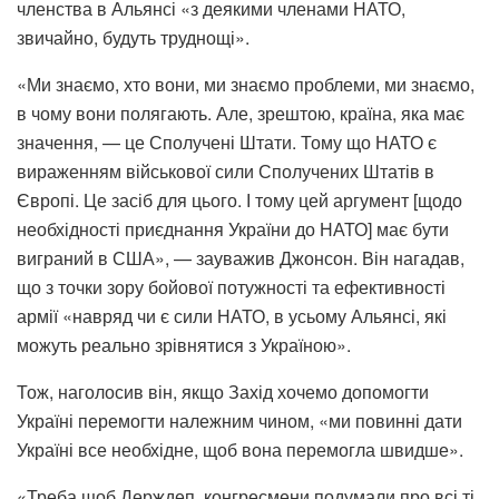
членства в Альянсі «з деякими членами НАТО,
звичайно, будуть труднощі».
«Ми знаємо, хто вони, ми знаємо проблеми, ми знаємо,
в чому вони полягають. Але, зрештою, країна, яка має
значення, — це Сполучені Штати. Тому що НАТО є
вираженням військової сили Сполучених Штатів в
Європі. Це засіб для цього. І тому цей аргумент [щодо
необхідності приєднання України до НАТО] має бути
виграний в США», — зауважив Джонсон. Він нагадав,
що з точки зору бойової потужності та ефективності
армії «навряд чи є сили НАТО, в усьому Альянсі, які
можуть реально зрівнятися з Україною».
Тож, наголосив він, якщо Захід хочемо допомогти
Україні перемогти належним чином, «ми повинні дати
Україні все необхідне, щоб вона перемогла швидше».
«Треба щоб Держдеп, конгресмени подумали про всі ті