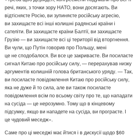
речі, яких, з точки зору НАТО, вони досягають. Ви
відтісняєте Росію, ви зупиняєте російську агресію,
ви захищаєте всі інші колишні радянські країни і
сателіти. Ви захищаєте країни Балтії, ви захищаєте
Грузію — ви захищаєте всі ці території від вторгнення.
Ви чули, що Путін говорив про Польщу, мені
це не сподобалося. Ви все це закриваєте. Ви посилаєте
сигнал Китаю про російську силу, — перерахував низку
аргументів колишній голова британського уряду. — Так,
ви посилаєте повідомлення Китаю про російську силу,
яка не дуже й то сила, але ви також посилаєте
повідомлення всім по всьому світу про те, що нападати
на сусіда — це нерозумно. Тому що в кінцевому
підсумку, якщо ви нападете на сусіда, ви програєте. І
це чудовий меседж».
Саме про ці меседжі має йтися і в дискусії щодо $60