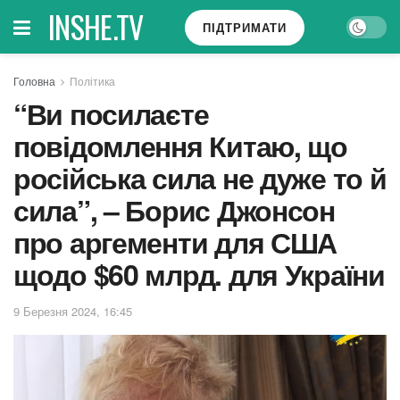
INSHE.TV
ПІДТРИМАТИ
Головна
Політика
“Ви посилаєте
повідомлення Китаю, що
російська сила не дуже то й
сила”, – Борис Джонсон
про аргементи для США
щодо $60 млрд. для України
9 Березня 2024, 16:45