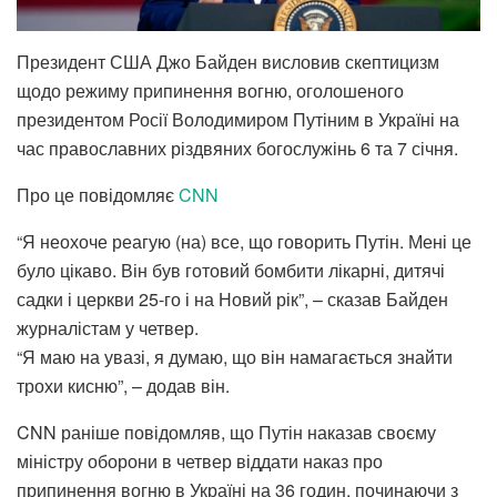
Президент США Джо Байден висловив скептицизм
щодо режиму припинення вогню, оголошеного
президентом Росії Володимиром Путіним в Україні на
час православних різдвяних богослужінь 6 та 7 січня.
Про це повідомляє
CNN
“Я неохоче реагую (на) все, що говорить Путін. Мені це
було цікаво. Він був готовий бомбити лікарні, дитячі
садки і церкви 25-го і на Новий рік”, – сказав Байден
журналістам у четвер.
“Я маю на увазі, я думаю, що він намагається знайти
трохи кисню”, – додав він.
CNN раніше повідомляв, що Путін наказав своєму
міністру оборони в четвер віддати наказ про
припинення вогню в Україні на 36 годин, починаючи з