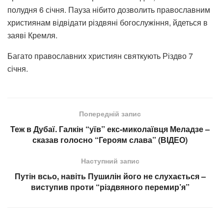
полудня 6 січня. Пауза нібито дозволить православним
християнам відвідати різдвяні богослужіння, йдеться в
заяві Кремля.
Багато православних християн святкують Різдво 7
січня.
Попередній запис
Теж в Дубаї. Галкін “уїв” екс-миколаївця Меладзе –
сказав голосно “Героям слава” (ВІДЕО)
Наступний запис
Путін всьо, навіть Пушилін його не слухається –
виступив проти “різдвяного перемир’я”