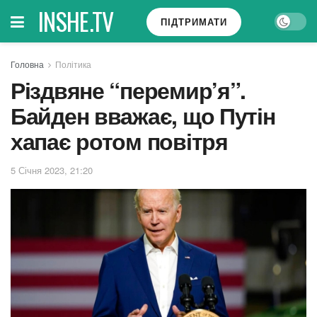
INSHE.TV
ПІДТРИМАТИ
Головна
Політика
Різдвяне “перемир’я”.
Байден вважає, що Путін
хапає ротом повітря
5 Січня 2023, 21:20