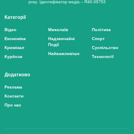
року. Ідентифікатор медіа – R40-05753
Категорії
Відео
Миколаїв
Політика
Економіка
Надзвичайні
Спорт
Події
Кримінал
Суспільство
Найважливіше
Курйози
Технології
Додатково
Реклама
Контакти
Про нас