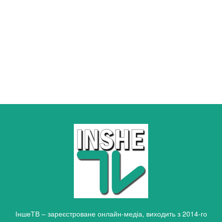
ІншеТВ – зареєстроване онлайн-медіа, виходить з 2014-го