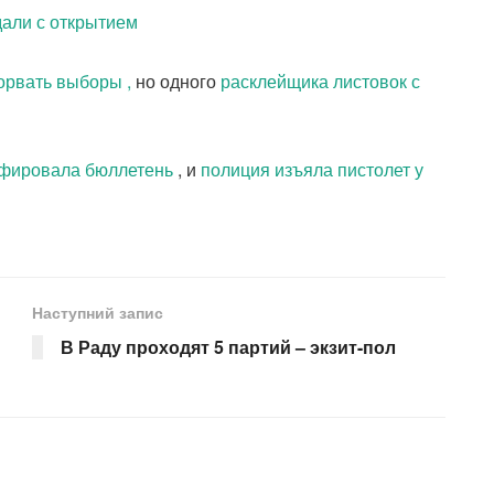
дали с открытием
орвать выборы ,
но одного
расклейщика листовок с
афировала бюллетень
, и
полиция изъяла пистолет у
Наступний запис
В Раду проходят 5 партий – экзит-пол