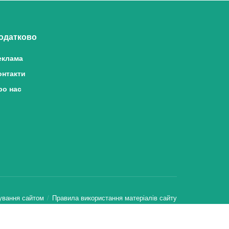
одатково
еклама
онтакти
ро нас
ування сайтом
Правила використання матеріалів сайту