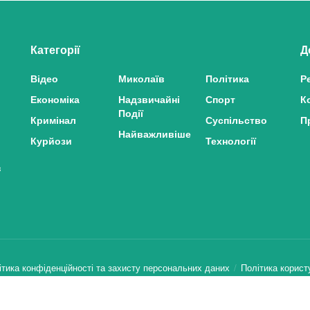
Категорії
Д
Відео
Миколаїв
Політика
Р
Економіка
Надзвичайні
Спорт
К
Події
Кримінал
Суспільство
П
Найважливіше
Курйози
Технології
з
ітика конфіденційності та захисту персональних даних
Політика корист