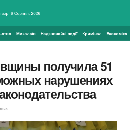
твер, 6 Серпня, 2026
ьство
Миколаїв
Надзвичайні події
Кримінал
Економіка
вщины получила 51
можных нарушениях
законодательства
тика