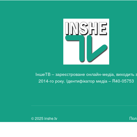
ІншеТВ – зареєстроване онлайн-медіа, виходить 
2014-го року. Ідентифікатор медіа – R40-05753
Пол
© 2025 inshe.tv