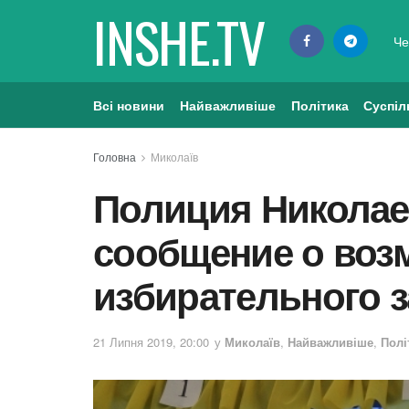
INSHE.TV
Че
Всі новини
Найважливіше
Політика
Суспіл
Головна
Миколаїв
Полиция Николае
сообщение о воз
избирательного 
21 Липня 2019, 20:00
у
Миколаїв
,
Найважливіше
,
Полі