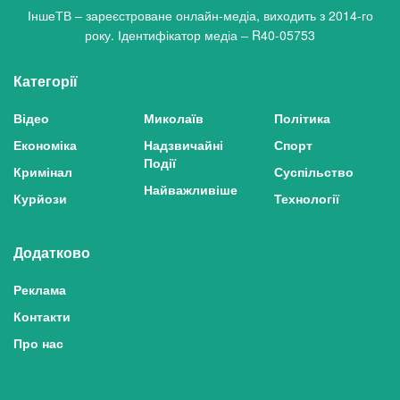
ІншеТВ – зареєстроване онлайн-медіа, виходить з 2014-го
року. Ідентифікатор медіа – R40-05753
Категорії
Відео
Миколаїв
Політика
Економіка
Надзвичайні
Спорт
Події
Кримінал
Суспільство
Найважливіше
Курйози
Технології
Додатково
Реклама
Контакти
Про нас