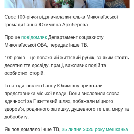
Своє 100-річчя відзначила жителька Миколаївської
громади Ганна Юхимівна Архіберова.
Про це
повідомляє
Департамент соцзахисту
Миколаївської ОВА, передає Інше ТВ.
100 років – це поважний життєвий рубіж, за яким стоять
десятиліття досвіду, праці, важливих подій та
особистих історій.
Із нагоди ювілею Ганну Юхимівну привітали
представники міської влади. Вони висловили слова
вдячності за її життєвий шлях, побажали міцного
здоров’я, родинного затишку, душевного тепла, миру та
добробуту.
Як повідомляло Інше ТВ,
25 липня 2025 року мешканка