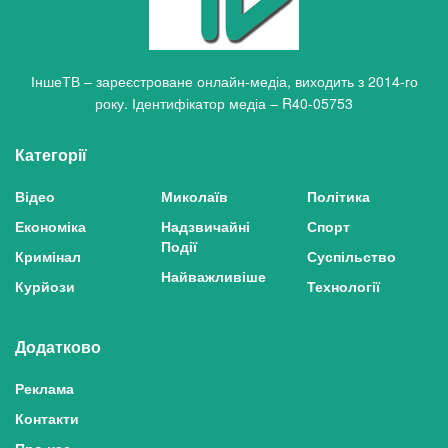
ІншеТВ – зареєстроване онлайн-медіа, виходить з 2014-го
року. Ідентифікатор медіа – R40-05753
Категорії
Відео
Миколаїв
Політика
Економіка
Надзвичайні
Спорт
Події
Кримінал
Суспільство
Найважливіше
Курйози
Технології
Додатково
Реклама
Контакти
Про нас