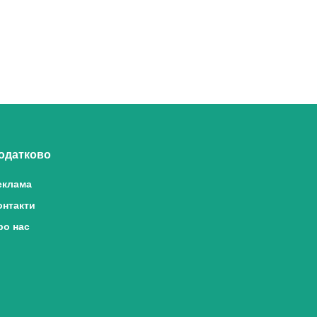
одатково
еклама
онтакти
ро нас