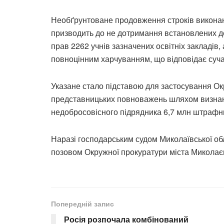
Необґрунтоване продовження строків виконан
призводить до не дотримання встановлених д
прав 2262 учнів зазначених освітніх закладів,
повноцінним харчуванням, що відповідає суч
Указане стало підставою для застосування О
представницьких повноважень шляхом визнанн
недобросовісного підрядника 6,7 млн штрафни
Наразі господарським судом Миколаївської об
позовом Окружної прокуратури міста Миколаєв
Попередній запис
Росія розпочала комбінований