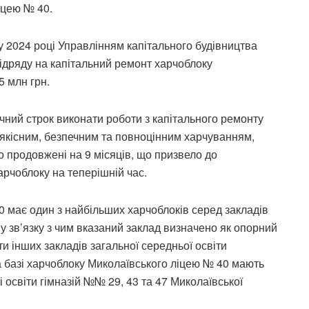
іцею № 40.
2024 році Управлінням капітального будівництва
підряду на капітальний ремонт харчоблоку
5 млн грн.
чний строк виконати роботи з капітального ремонту
 якісним, безпечним та повноцінним харчуванням,
о продовжені на 9 місяців, що призвело до
арчоблоку на теперішній час.
0 має один з найбільших харчоблоків серед закладів
у зв’язку з чим вказаний заклад визначено як опорний
и інших закладів загальної середньої освіти
а базі харчоблоку Миколаївського ліцею № 40 мають
освіти гімназій №№ 29, 43 та 47 Миколаївської