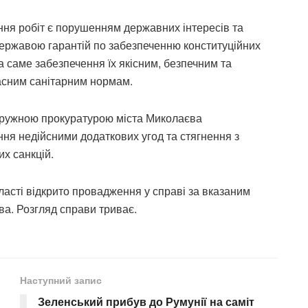
ня робіт є порушенням державних інтересів та
ержавою гарантій по забезпеченню конституційних
 а саме забезпечення їх якісним, безпечним та
асним санітарним нормам.
кружною прокуратурою міста Миколаєва
я недійсними додаткових угод та стягнення з
х санкцій.
ласті відкрито провадження у справі за вказаним
а. Розгляд справи триває.
Наступний запис
Зеленський прибув до Румунії на саміт