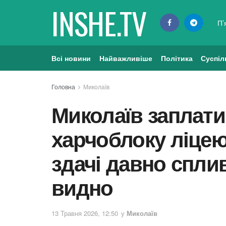
INSHE.TV
П’
Всі новини
Найважливіше
Політика
Суспіл
Головна
Миколаїв
Миколаїв заплати
харчоблоку ліцею
здачі давно сплив
видно
13 Травня 2026, 12:50
у
Миколаїв