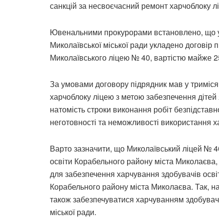
санкцій за несвоєчасний ремонт харчоблоку л
Ювенальними прокурорами встановлено, що у 
Миколаївської міської ради укладено договір 
Миколаївського ліцею № 40, вартістю майже 2
За умовами договору підрядник мав у триміся
харчоблоку ліцею з метою забезпечення дітей
натомість строки виконання робіт безпідставн
неготовності та неможливості використання х
Варто зазначити, що Миколаївський ліцей № 4
освіти Корабельного району міста Миколаєва, 
для забезпечення харчування здобувачів освіт
Корабельного району міста Миколаєва. Так, н
також забезпечуватися харчуванням здобувачі 
міської ради.