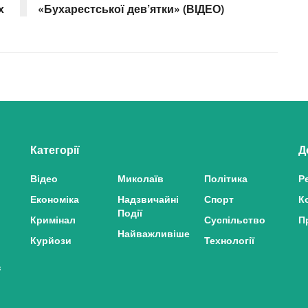
х
«Бухарестської дев’ятки» (ВІДЕО)
Категорії
Д
Відео
Миколаїв
Політика
Р
Економіка
Надзвичайні
Спорт
К
Події
Кримінал
Суспільство
П
Найважливіше
Курйози
Технології
з