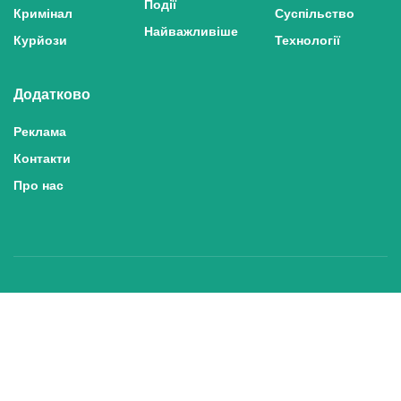
Події
Кримінал
Суспільство
Найважливіше
Курйози
Технології
Додатково
Реклама
Контакти
Про нас
Політика конфіденційності та захисту персональних даних
Політика користування сайтом
Правила використання матеріалів сайту
© 2025 inshe.tv