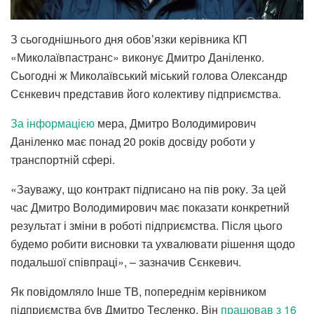
З сьогоднішнього дня обов’язки керівника КП
«Миколаївпастранс» виконує Дмитро Даніленко.
Сьогодні ж Миколаївський міський голова Олександр
Сєнкевич представив його колективу підприємства.
За інформацією
мера, Дмитро Володимирович
Даніленко має понад 20 років досвіду роботи у
транспортній сфері.
«Зауважу, що контракт підписано на пів року. За цей
час Дмитро Володимирович має показати конкретний
результат і зміни в роботі підприємства. Після цього
будемо робити висновки та ухвалювати рішення щодо
подальшої співпраці», – зазначив Сєнкевич.
Як повідомляло Інше ТВ, попереднім керівником
підприємства був Дмитро Тесленко. Він
працював з 16