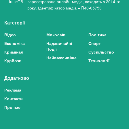
ІншеТВ – зареєстроване онлайн-медіа, виходить з 2014-го
року. Ідентифікатор медіа – R40-05753
Категорії
Відео
Миколаїв
Політика
Економіка
Надзвичайні
Спорт
Події
Кримінал
Суспільство
Найважливіше
Курйози
Технології
Додатково
Реклама
Контакти
Про нас