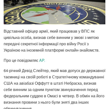
Відставний офіцер армії, який працював у ВПС як
цивільна особа, визнав себе винним у змові з метою
передачі секретної інформації про війну Росії з
Україною на іноземній платформі онлайн-знайомств.
Про це повідомляє
AP.
64-річний Девід Слейтер, який мав допуск до державної
таємниці на своїй роботі в Стратегічному командуванні
США на авіабазі Оффутт в штаті Небраска, визнав
себе винним за одним пунктом звинувачення перед
федеральним суддею в Омасі в четвер. В обмін на його
визнання провини з нього були зняті два інших
обвинувачення.