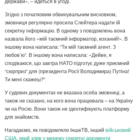
держави», – йдеться в угоді.
Згідно з початковим обвинувальним висновком,
змовниця регулярно просила Слейтера надати їй
секретну інформацію. В одному з повідомлень вона
назвала його «мій таємний інформатор, коханий!». В
іншому вона написала: “Ти мій таємний агент. З
любов’ю”. В іншому вона написала: «Дейве, я
сподіваюся, що завтра НАТО підготує дуже приємний
“сюрприз” для (президента Росії Володимира) Путіна!
Ти мені скажеш?”
У судових документах не вказана особа змовниці, а
також не сказано, на кого вона працювала – на Україну
чи на Росію. Вони також не ідентифікують платформу
для знайомств.
Нагадаємо, як повідомляло ІншеТВ, інший
військовий
США, який злив у мережу секретні документи