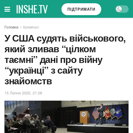
INSHE.TV
ПІДТРИМАТИ
Головна
Кримінал
У США судять військового,
який зливав “цілком
таємні” дані про війну
“українці” з сайту
знайомств
15 Липня 2025, 21:06