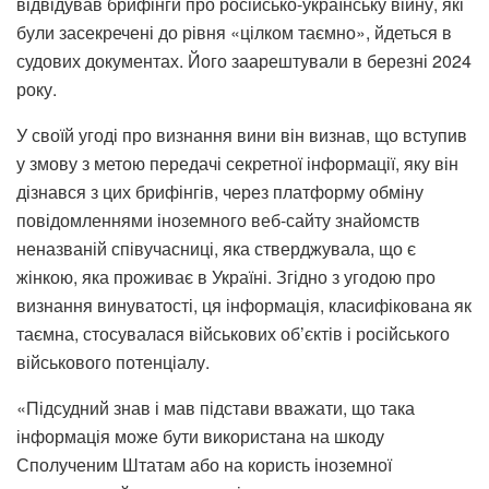
відвідував брифінги про російсько-українську війну, які
були засекречені до рівня «цілком таємно», йдеться в
судових документах. Його заарештували в березні 2024
року.
У своїй угоді про визнання вини він визнав, що вступив
у змову з метою передачі секретної інформації, яку він
дізнався з цих брифінгів, через платформу обміну
повідомленнями іноземного веб-сайту знайомств
неназваній співучасниці, яка стверджувала, що є
жінкою, яка проживає в Україні. Згідно з угодою про
визнання винуватості, ця інформація, класифікована як
таємна, стосувалася військових об’єктів і російського
військового потенціалу.
«Підсудний знав і мав підстави вважати, що така
інформація може бути використана на шкоду
Сполученим Штатам або на користь іноземної