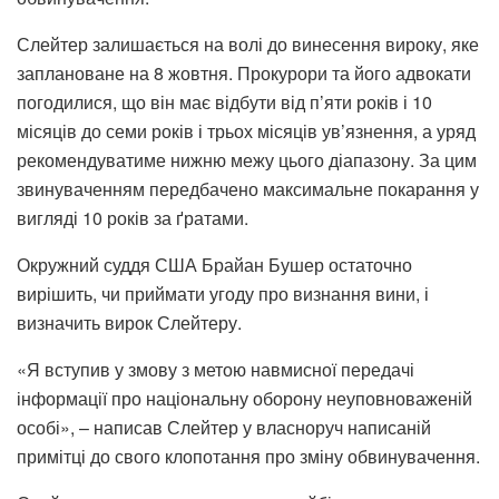
Слейтер залишається на волі до винесення вироку, яке
заплановане на 8 жовтня. Прокурори та його адвокати
погодилися, що він має відбути від п’яти років і 10
місяців до семи років і трьох місяців ув’язнення, а уряд
рекомендуватиме нижню межу цього діапазону. За цим
звинуваченням передбачено максимальне покарання у
вигляді 10 років за ґратами.
Окружний суддя США Брайан Бушер остаточно
вирішить, чи приймати угоду про визнання вини, і
визначить вирок Слейтеру.
«Я вступив у змову з метою навмисної передачі
інформації про національну оборону неуповноваженій
особі», – написав Слейтер у власноруч написаній
примітці до свого клопотання про зміну обвинувачення.