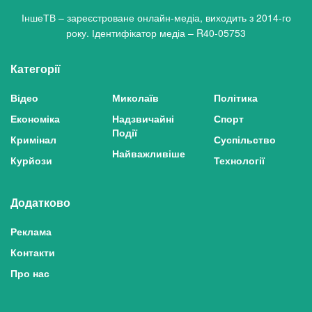
ІншеТВ – зареєстроване онлайн-медіа, виходить з 2014-го
року. Ідентифікатор медіа – R40-05753
Категорії
Відео
Миколаїв
Політика
Економіка
Надзвичайні
Спорт
Події
Кримінал
Суспільство
Найважливіше
Курйози
Технології
Додатково
Реклама
Контакти
Про нас