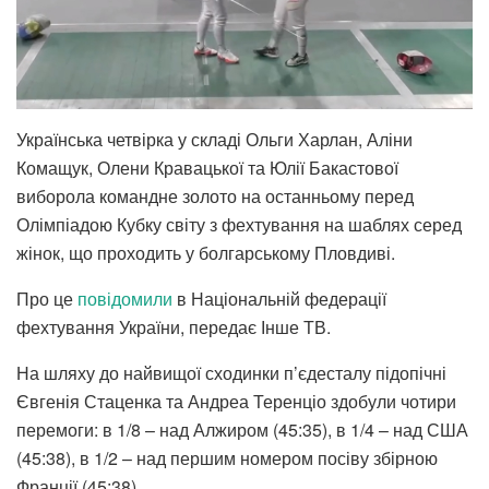
Українська четвірка у складі Ольги Харлан, Аліни
Комащук, Олени Кравацької та Юлії Бакастової
виборола командне золото на останньому перед
Олімпіадою Кубку світу з фехтування на шаблях серед
жінок, що проходить у болгарському Пловдиві.
Про це
повідомили
в Національній федерації
фехтування України, передає Інше ТВ.
На шляху до найвищої сходинки п’єдесталу підопічні
Євгенія Стаценка та Андреа Теренціо здобули чотири
перемоги: в 1/8 – над Алжиром (45:35), в 1/4 – над США
(45:38), в 1/2 – над першим номером посіву збірною
Франції (45:38).