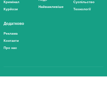
Кримінал
Суспільство
Найважливіше
Курйози
Технології
Додатково
Реклама
Контакти
Про нас
Політика конфіденційності та захисту персональних даних
Політика користування сайтом
Правила використання матеріалів сайту
© 2025 inshe.tv