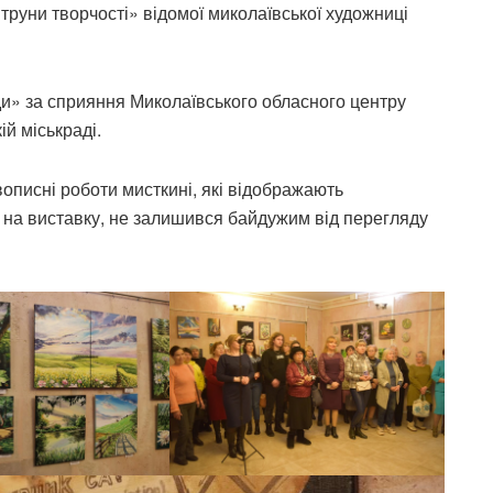
труни творчості» відомої миколаївської художниці
ди» за сприяння Миколаївського обласного центру
ій міськраді.
вописні роботи мисткині, які відображають
тав на виставку, не залишився байдужим від перегляду