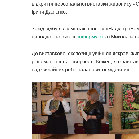
відкриття персональної виставки живопису «С
Ірини Дарієнко.
Захід відбувся у межах проєкту «Надія грома
народної творчості,
інформують
в Миколаївськ
До виставкової експозиції увійшли яскраві жи
різноманітність її творчості. Кожен, хто заві
надзвичайних робіт талановитої художниці.