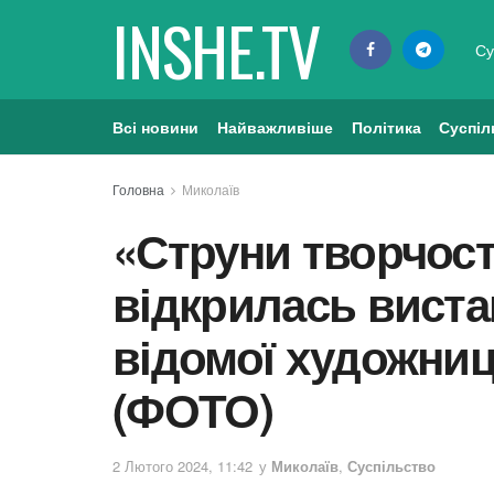
INSHE.TV
Су
Всі новини
Найважливіше
Політика
Суспіл
Головна
Миколаїв
«Струни творчост
відкрилась вист
відомої художниц
(ФОТО)
2 Лютого 2024, 11:42
у
Миколаїв
,
Суспільство