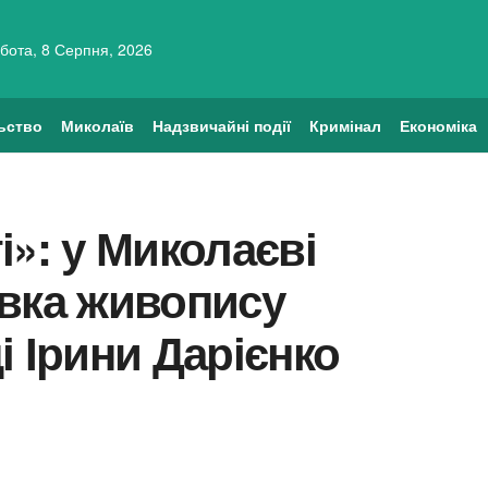
бота, 8 Серпня, 2026
ьство
Миколаїв
Надзвичайні події
Кримінал
Економіка
і»: у Миколаєві
авка живопису
і Ірини Дарієнко