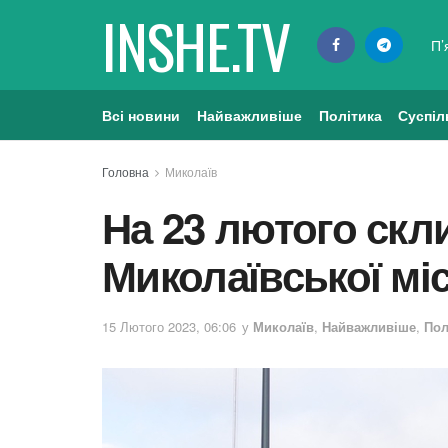
INSHE.TV
П’
Всі новини
Найважливіше
Політика
Суспіл
Головна
Миколаїв
На 23 лютого скл
Миколаївської м
15 Лютого 2023, 06:06
у
Миколаїв
,
Найважливіше
,
Пол