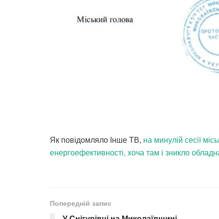
Як повідомляло Інше ТВ,
на минулій сесії мі
енергоефективності, хоча там і зникло обладн
Попередній запис
У Снігурівці на Миколаївщині