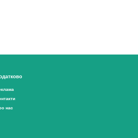
одатково
еклама
онтакти
ро нас