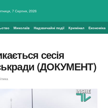
ятниця, 7 Серпня, 2026
ьство
Миколаїв
Надзвичайні події
Кримінал
Економіка
икається сесія
іськради (ДОКУМЕНТ)
ітика