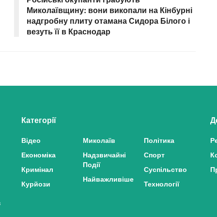
Миколаївщину: вони викопали на Кінбурні
надгробну плиту отамана Сидора Білого і
везуть її в Краснодар
Категорії
Д
Відео
Миколаїв
Політика
Р
Економіка
Надзвичайні
Спорт
К
Події
Кримінал
Суспільство
П
Найважливіше
Курйози
Технології
з