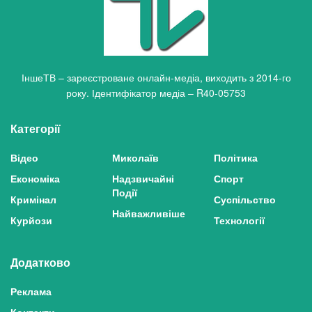
ІншеТВ – зареєстроване онлайн-медіа, виходить з 2014-го
року. Ідентифікатор медіа – R40-05753
Категорії
Відео
Миколаїв
Політика
Економіка
Надзвичайні
Спорт
Події
Кримінал
Суспільство
Найважливіше
Курйози
Технології
Додатково
Реклама
Контакти