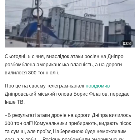
Сьогодні, 5 січня, внаслідок атаки росіян на Дніпро
розбомблена американська власність, а на дороги
вилилося 300 тонн олії.
Про це на своєму телеграм-каналі
повідомив
Дніпровський міський голова Борис Філатов, передає
Інше ТВ.
«В результаті атаки дронів на дороги Дніпра вилилось
300 тон олії! Комунальники прибирають, кидають пісок
та суміш, але проїзд Набережною буде неможливим
десь 2-3 доби… Росіяни розбомбили американську